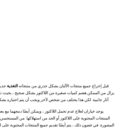
قبل إخراج جميع منتجات الألبان بشكل جذري من منتجاته
التغذية
جدير 
يزال من الممكن هضم كميات صغيرة من اللاكتوز بشكل صحيح ، بحيث تكون
آثار جانبية. لكن هذا يختلف من شخص لآخر ويجب أن يتم اختباره بشكل فردي عن مقدار النشاط المتبقي الذي لا يزال لدى اللاكتاز.
يوجد خياران لعلاج عدم تحمل اللاكتوز ، ويمكن أيضًا دمجهما مع ب
المنتجات المحتوية على اللاكتوز أو الحد من استهلاكها. من المستحس
المشورة. في غضون ذلك ، يتم أيضًا تقديم جميع المنتجات المحتوية على اللا