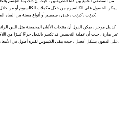
من المنطقي الجمع بين كلتا الطريقتين ، حيث إن ذلك يمد الجسم بالكال
يمكن الحصول على الكالسيوم من خلال مكملات الكالسيوم أو من خلال ن
أو أنواع معينة من المياه المعدنية مشمولة. لذلك لا ينصح بالتجنب الكامل لمنتجات الألبان.
كرنب ، كرنب ، بندق ، سمسم
كدليل موجز ، يمكن القول أن منتجات الألبان المحمضة مثل اللبن الرائ
غير ضارة ، حيث أن عملية التحميض قد تكسر بالفعل جزءًا كبيرًا من اللاكت
على الدهون بشكل أفضل ، حيث يبقى الكيموس لفترة أطول في الأمعاء الدقيقة ، وبالتالي هناك فرصة أكبر لاستمرار تكسير اللاكتوز.