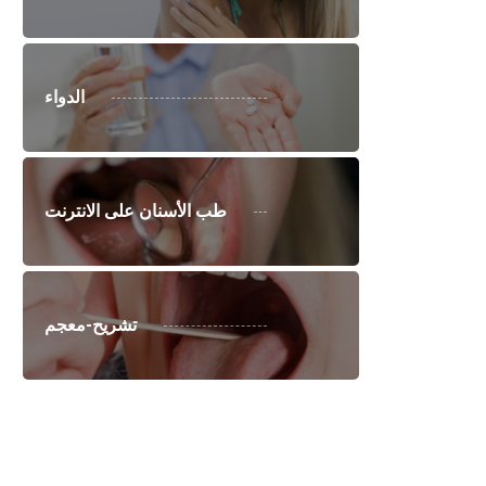
الدواء
طب الأسنان على الانترنت
تشريح-معجم