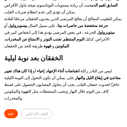
السابق لقيم الدم
حيث أن زيادة مستويات البوتاسيوم نتيجة تناول الأقراص
يمكن أن تؤدي إلى عدم انتظام ضربات القلب.
يمكن للطبيب المعالج أن يعالج المرضى الذين يجدون الخفقان مزعجًا للغاية
جرعة منخفضة من حاصرات بيتا
، على سبيل المثال
بيسوبرولول
أو
ميتوبرولول
الجرعة ، في بعض المرضى يؤدي هذا إلى انخفاض كبير في
الأعراض. كذلك
النوم المنتظم
,
تجنب التوتر
و
الامتناع عن المخدرات
,
طريقة للحد من الخفقان.
النيكوتين
و
قهوة
الخفقان بعد نوبة ليلية
ليس من النادر ركلة
انقباضات أثناء الإجهاد
,
إعياء
أو
إذا كان هناك تغيير
مفاجئ في إيقاع الليل والنهار
على. يمكن أن يكون التحول إلى النوبة الليلية
حافزًا لحدوث خفقان القلب. يجب أن يحاول المصابون الحصول على قسط
كاف من النوم خلال النهار وتجنب المنشطات مثل القهوة والنيكوتين
والمخدرات.
الطب الداخلي
فئة: