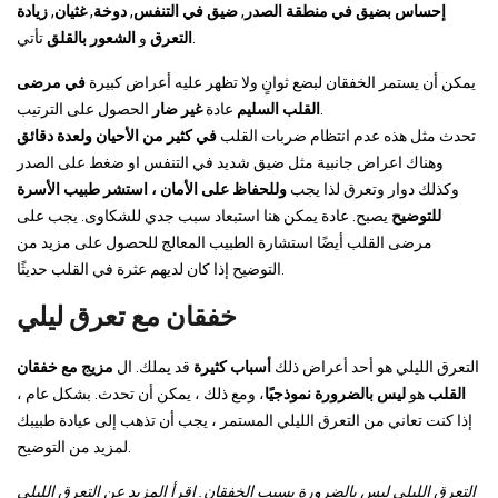
إحساس بضيق في منطقة الصدر
,
ضيق في التنفس
,
دوخة
,
غثيان
,
زيادة
تأتي.
التعرق
و
الشعور بالقلق
يمكن أن يستمر الخفقان لبضع ثوانٍ ولا تظهر عليه أعراض كبيرة
في مرضى
الحصول على الترتيب.
القلب السليم
عادة
غير ضار
تحدث مثل هذه عدم انتظام ضربات القلب
في كثير من الأحيان ولعدة دقائق
وهناك اعراض جانبية مثل ضيق شديد في التنفس او ضغط على الصدر
وكذلك دوار وتعرق لذا يجب
وللحفاظ على الأمان ، استشر طبيب الأسرة
للتوضيح
يصبح. عادة يمكن هنا استبعاد سبب جدي للشكاوى. يجب على
مرضى القلب أيضًا استشارة الطبيب المعالج للحصول على مزيد من
التوضيح إذا كان لديهم عثرة في القلب حديثًا.
خفقان مع تعرق ليلي
التعرق الليلي هو أحد أعراض ذلك
أسباب كثيرة
قد يملك. ال
مزيج مع خفقان
القلب
هو
ليس بالضرورة نموذجيًا
، ومع ذلك ، يمكن أن تحدث. بشكل عام ،
إذا كنت تعاني من التعرق الليلي المستمر ، يجب أن تذهب إلى عيادة طبيبك
لمزيد من التوضيح.
التعرق الليلي ليس بالضرورة بسبب الخفقان. اقرأ المزيد عن التعرق الليلي