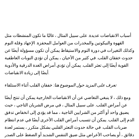
أسباب الانقباضات عديدة. على سبيل المثال ، غالبًا ما تكون المنشطات مثل
القهوة والنيكوتين والمخدرات من العوامل المحفزة. الإجهاد وقلة النوم
وكذلك التغيرات في دورة النوم والاستيقاظ يمكن أن تكون مسؤولة أيضًا عن
حدوث خفقان القلب. في كثير من الأحيان ، يمكن أن تؤدي النوبات العاطفية
القوية أيضًا إلى تعثر القلب. يمكن أن تؤدي أمراض الغدة الدرقية والأدوية
أيضًا إلى زيادة الانقباضات.
تعرف على المزيد حول الموضوع هنا:
خفقان القلب أثناء الاستلقاء
ومع ذلك ، لا ينبغي التغاضي عن أن الانقباضات الخارجية يمكن أن تنتج أيضًا
عن أمراض القلب. على سبيل المثال ، في مرض الشريان التاجي ، حيث
يضيق واحد أو أكثر من الشرايين التاجية ، مما قد يؤدي إلى انخفاض تدفق
الدم إلى القلب. يمكن أن تتسبب أمراض القلب الأخرى أيضًا في عدم انتظام
ضربات القلب. في حالة حدوث التعثر القلبي بشكل متكرر ، يستمر لعدة
دقائق ، أو يصاحب الأعراض مثل ضيق التنفس الشديد أو الضغط على الصدر