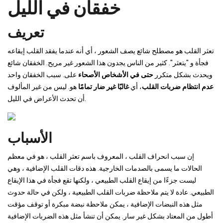
خفقان في الليل
تعريف
تعثر القلب هو مصطلح شائع يصف الشعور ، أي أنه عندما يفقد القلب إيقاعه
فجأة و "يتعثر". كثير من الناس يجدون هذا الشعور غير مريح. الخفقان شائع
ويحدث بشكل متكرر
حتى في الأشخاص الأصحاء
على. سبب الخفقان واحد
عدم انتظام ضربات القلب
، أي
غالبًا غير ضار تمامًا
هو. ليس من غير المألوف
أن تحدث الأعراض في الليل.
الأسباب
إن سبب انحراف القلب ، المعروف باسم تعثر القلب ، هو في معظم
الحالات ما يسمى بالصدمات الخارجية. هذه دقات القلب الإضافية ، وهي
ليست جزءًا من إيقاع القلب الطبيعي ، ولكنها تقع فجأة في هذا الإيقاع
الطبيعي. عادة لا يتم ملاحظة ضربات القلب الطبيعية ، ولكن في حالة حدوث
مثل هذه النبضات الإضافية ، يمكن ملاحظة نبضة مبكرة أو توقف مؤقت
أطول من المعتاد بشكل غير سار. يمكن أن تنشأ مثل هذه الضربات الإضافية