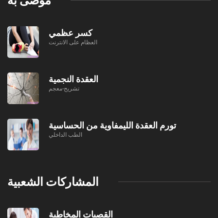
كسر عظمي
العظام على الانترنت
العقدة النجمية
تشريح-معجم
تورم العقدة الليمفاوية من الحساسية
الطب الداخلي
المشاركات الشعبية
القصبات المخاطية