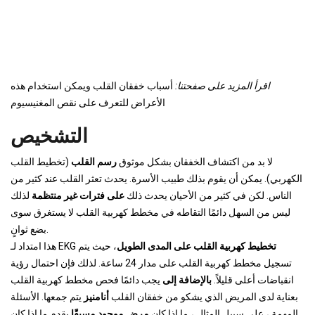
اقرأ المزيد على صفحتنا:
أسباب خفقان القلب ويمكن استخدام هذه
الأعراض للتعرف على نقص المغنيسيوم
التشخيص
لا بد من اكتشاف الخفقان بشكل موثوق
رسم القلب
(تخطيط القلب
الكهربي). يمكن أن يقوم بذلك طبيب الأسرة. يحدث تعثر القلب عند كثير من
الناس. لكن في كثير من الأحيان يحدث ذلك
على فترات غير منتظمة
لذلك
ليس من السهل دائمًا التقاطه في مخطط كهربية القلب لا يستغرق سوى
بضع ثوانٍ.
تخطيط كهربية القلب على المدى الطويل
، حيث يتم
هذا امتداد لـ EKG
تسجيل مخطط كهربية القلب على مدار 24 ساعة. لذلك فإن احتمال رؤية
انقباضات أعلى قليلاً.
بالإضافة إلى
يجب دائمًا فحص مخطط كهربية القلب
بعناية لدى المريض الذي يشكو من خفقان القلب
أنامنيز
يتم جمعها. الأسئلة
المهمة ، على سبيل المثال ، ما إذا كان
مرض موجود مسبقًا
يقدم ما إذا كان