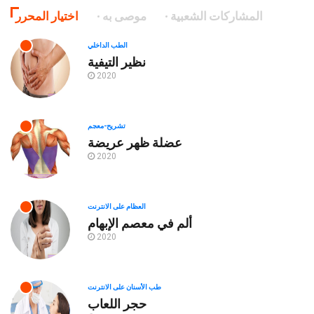
المشاركات الشعبية
موصى به
اختيار المحرر
الطب الداخلي
نظير التيفية
2020
تشريح-معجم
عضلة ظهر عريضة
2020
العظام على الانترنت
ألم في معصم الإبهام
2020
طب الأسنان على الانترنت
حجر اللعاب