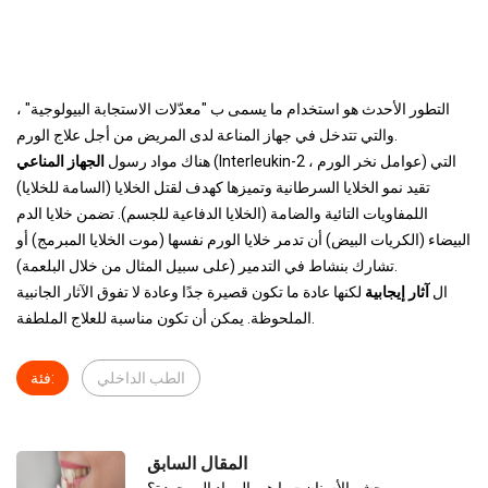
التطور الأحدث هو استخدام ما يسمى ب "معدّلات الاستجابة البيولوجية" ،
والتي تتدخل في جهاز المناعة لدى المريض من أجل علاج الورم.
(Interleukin-2 ، عوامل نخر الورم) التي
هناك مواد رسول
الجهاز المناعي
تقيد نمو الخلايا السرطانية وتميزها كهدف لقتل الخلايا (السامة للخلايا)
اللمفاويات التائية والضامة (الخلايا الدفاعية للجسم). تضمن خلايا الدم
البيضاء (الكريات البيض) أن تدمر خلايا الورم نفسها (موت الخلايا المبرمج) أو
تشارك بنشاط في التدمير (على سبيل المثال من خلال البلعمة).
ال
آثار إيجابية
لكنها عادة ما تكون قصيرة جدًا وعادة لا تفوق الآثار الجانبية
الملحوظة. يمكن أن تكون مناسبة للعلاج الملطفة.
الطب الداخلي
فئة:
المقال السابق