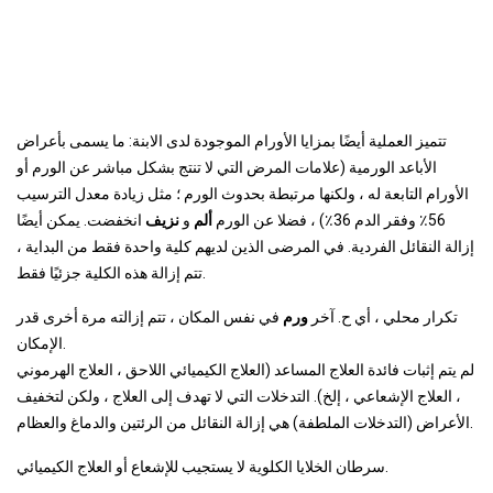
تتميز العملية أيضًا بمزايا الأورام الموجودة لدى الابنة: ما يسمى بأعراض
الأباعد الورمية (علامات المرض التي لا تنتج بشكل مباشر عن الورم أو
الأورام التابعة له ، ولكنها مرتبطة بحدوث الورم ؛ مثل زيادة معدل الترسيب
56٪ وفقر الدم 36٪) ، فضلا عن الورم
ألم
و
نزيف
انخفضت. يمكن أيضًا
إزالة النقائل الفردية. في المرضى الذين لديهم كلية واحدة فقط من البداية ،
تتم إزالة هذه الكلية جزئيًا فقط.
تكرار محلي ، أي ح. آخر
ورم
في نفس المكان ، تتم إزالته مرة أخرى قدر
الإمكان.
لم يتم إثبات فائدة العلاج المساعد (العلاج الكيميائي اللاحق ، العلاج الهرموني
، العلاج الإشعاعي ، إلخ). التدخلات التي لا تهدف إلى العلاج ، ولكن لتخفيف
الأعراض (التدخلات الملطفة) هي إزالة النقائل من الرئتين والدماغ والعظام.
سرطان الخلايا الكلوية لا يستجيب للإشعاع أو العلاج الكيميائي.