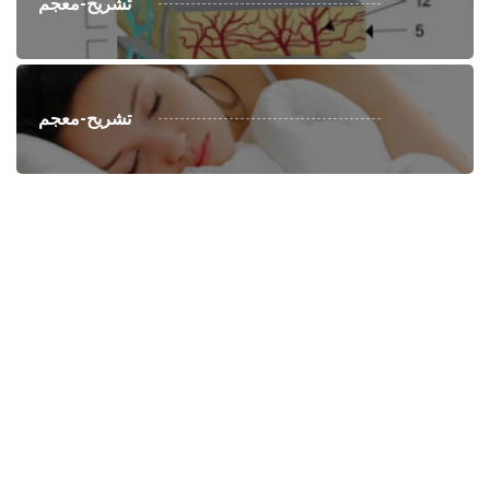
تشريح-معجم
تشريح-معجم