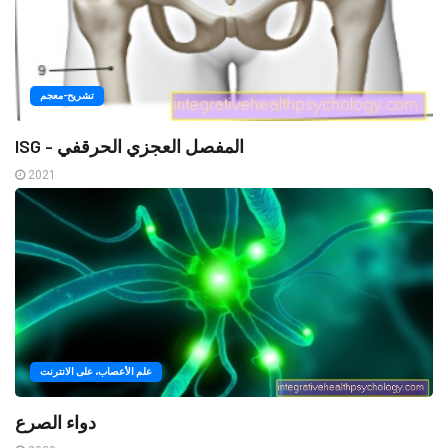
تشريح-معجم
ISG - المفصل العجزي الحرقفي
2021
علم الأعصاب، على الانترنت
دواء الصرع