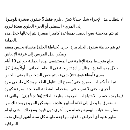
لا يتطلب هذا الإجراء شقًا جلديًا كبيرًا ، يلزم فقط 5 شقوق صغيرة للوصول
ليزود.
إلى المريء السفلي أو الجزء العلوي
معدة
ثم يتم ملاحظة بضع العضل بمساعدة كاميرا صغيرة يتم إدخالها خلال هذه
العملية.
ثم يتم خياطة شقوق الجلد مرة أخرى (
خياطة الجلد
) مغطاة بجبس معقم
ويمكن نقل المريض إلى غرفة الإنعاش.
يبلغ متوسط ​​مدة الإقامة في المستشفى لهذه العملية حوالي 10 أيام.
خلال هذه الفترة ، هناك زيادة تدريجية في النظام الغذائي ، أولاً وقبل كل
فوق) يغذي.
أمعاء
شيء ، يتم حقن الشخص المعني بالحقن (on
ثم ابدأ بكميات صغيرة حتى يُسمح لك بتناول الطعام بشكل طبيعي مرة
أخرى ، حتى لا تفرط في استخدام المنطقة المعالجة بسرعة كبيرة.
فيما بعد ، حسب الاحتياجات الفردية ، متابعة العلاج (
إعادة تأهيل
) ، والتي قد
تستغرق ما يصل إلى ثلاثة أسابيع. عادة ، سيتمكن المريض بعد ذلك من
ممارسة حياته اليومية وعمله مرة أخرى دون قيود. ومع ذلك ، حتى لو لم
تظهر عليه أي أعراض ، فعليه مراجعة طبيبه كل ستة أشهر ليظل تحت
المراقبة.