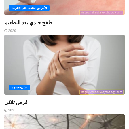
الأمراض الجلدية، على الانترنت
طفح جلدي بعد التطعيم
2020
تشريح-معجم
قرص ثلاثي
2021