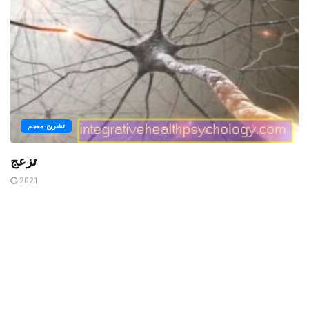
تشريح-معجم
تزعج
2021