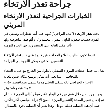
جراحة تعذر الارتخاء
الخيارات الجراحية لتعذر الارتخاء
المريئي
تحت
تعذر الارتخاء
("عدم التراخي") يُفهم على أنه اضطراب وظيفي في
المريء
بسبب صعوبة البلع ، التقيؤ ، التجشؤ و / أو
ألم صدر
ملحوظة ولها
تأثير مقيد للغاية على المتضررين في الحياة اليومية.
عندما تكون أساليب العلاج المحافظ غير قادرة على ذلك
تعذر الارتخاء
للتحسين الكافي ، يمكن اللجوء إلى الجراحة.
هنا ، يتم فصل عضلات المريء السفلي بالطول من الخارج مع حماية الغشاء
المخاطي ، مما يعني أنه يمكن توسيع مكان ضيق للغاية.
الإجراء الجراحي الكلاسيكي للشلل هو ما يسمى
بضع العضل خارج
.
المخاطية وفقًا لهيلر
يمر الجراح من خلال شق كبير في البطن (
عبر البطن
) إلى المريء. منذ أن
تم إدخال تنظير المعدة (التنظير المرن) ، أصبح الإجراء القياسي أكثر فأكثر ،
حيث أن هذه العملية قليلة التوغل. وهذا يعني أن العملية تجرى بالمنظار ،