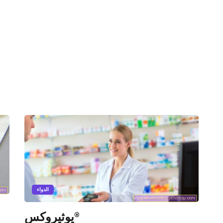
الدواء
يوثيروكس®