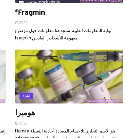
®Fragmin
2020
بوابة المعلومات الطبية. ستجد هنا معلومات حول موضوع
Fragmin مفهومة للأشخاص العاديين.
الدواء
هوميرا
2020
Humira هو الاسم التجاري للأجسام المضادة أحادية النسيلة
إنف