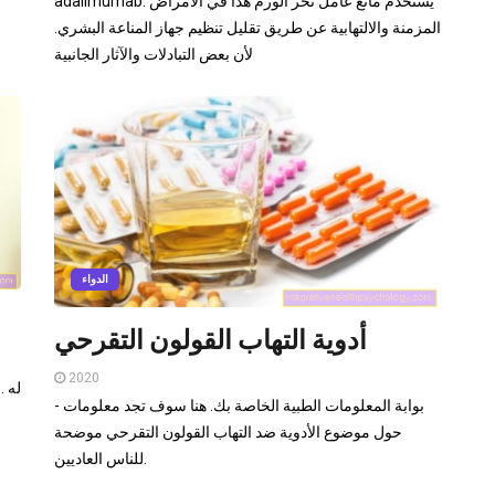
adalimumab. يستخدم مانع عامل نخر الورم هذا في الأمراض
المزمنة والالتهابية عن طريق تقليل تنظيم جهاز المناعة البشري.
لأن بعض التبادلات والآثار الجانبية
الدواء
أدوية التهاب القولون التقرحي
2020
- بوابة المعلومات الطبية الخاصة بك. هنا سوف تجد معلومات
حول موضوع الأدوية ضد التهاب القولون التقرحي موضحة
للناس العاديين.