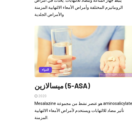
يثبط جهاز المناعة ومضاد للالتهابات. يحدث في أمراض
الروماتيزم المختلفة وأمراض الأمعاء الالتهابية المزمنة
والأمراض الجلدية
الدواء
ميسالازين (5-ASA)
2020
Mesalazine هو عنصر نشط من مجموعة aminosalicylate. له
تأثير مضاد للالتهابات ويستخدم لأمراض الأمعاء الالتهابية
المزمنة.