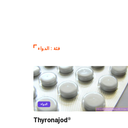
فئة : الدواء
الدواء
Thyronajod®