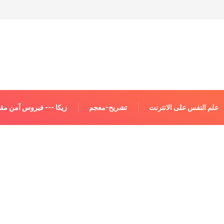
علم النفس على الانترنت
تشريح-معجم
زيكا --- فيروس آمن مقاب