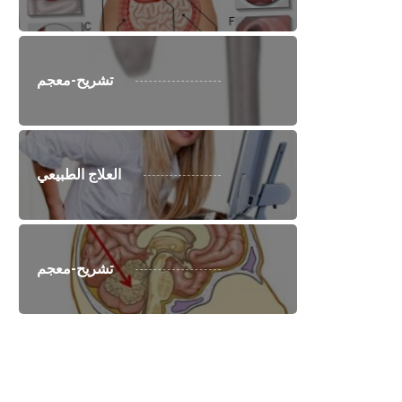
تشريح-معجم
العلاج الطبيعي
تشريح-معجم