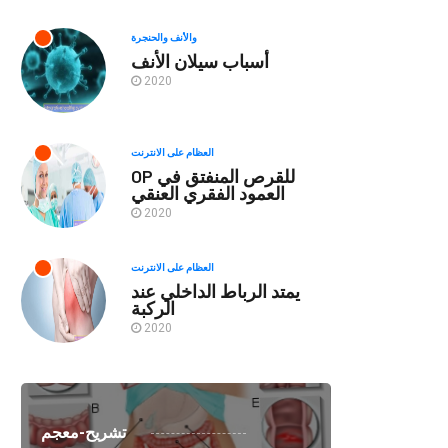
والأنف والحنجرة
أسباب سيلان الأنف
2020
العظام على الانترنت
OP للقرص المنفتق في
العمود الفقري العنقي
2020
العظام على الانترنت
يمتد الرباط الداخلي عند
الركبة
2020
تشريح-معجم