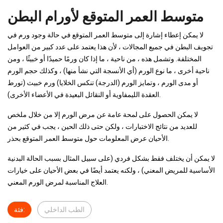
متوسط ​​العمر المتوقع لأورام البطن
لا يمكن إعطاء إشارة إلى متوسط ​​العمر المتوقع في حالة وجود ورم في
تجويف البطن في جميع المجالات ، لأن هذا يعتمد على عدد كبير من العوامل
المختلفة. وتشمل هذه ، من ناحية ، ما إذا كان ورمًا حميدًا أو خبيثًا ، ومن
ناحية أخرى ، ما نوع الورم (أي الأنسجة التي نشأ منها) ، وكذلك حجم الورم
أو مدى الورم ، وتمايز الورم (الدرجة) تنكس الخلايا) ورم خبيث (تورط
العقدة الليمفاوية أو النقائل البعيدة في الأعضاء الأخرى).
لا يمكن الحصول على لمحة عامة عن مرض الورم إلا من خلال ملخص
للعديد من نتائج الاختبارات ، ولكن حتى ذلك الحين ، يجب في كثير من
الأحيان عرض المعلومات حول متوسط ​​العمر المتوقع بحذر.
لا يمكن أن يختلف فقط بشكل فردي (على سبيل المثال بسبب الحالة البدنية
الأساسية للمريض المعني) ، ولكنه يعتمد أيضًا في بعض الأحيان على خيارات
العلاج المناسبة لمرض الورم المعني.
الطب الداخلي
فئة: