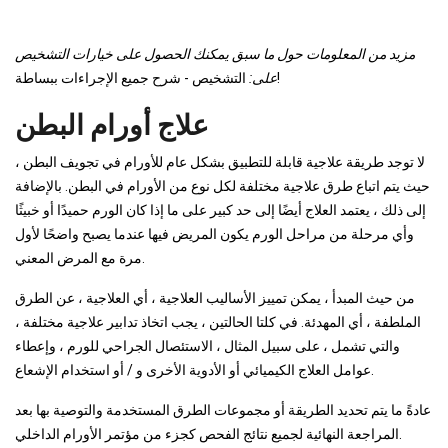
مزيد من المعلومات حول ما سبق يمكنك الحصول على خيارات التشخيص
التشخيص - شرح جميع الإجراءات ببساطة!
على:
علاج أورام البطن
لا توجد طريقة علاجية قابلة للتطبيق بشكل عام للأورام في تجويف البطن ،
حيث يتم اتباع طرق علاجية مختلفة لكل نوع من الأورام في البطن. بالإضافة
إلى ذلك ، يعتمد العلاج أيضًا إلى حد كبير على ما إذا كان الورم حميدًا أو خبيثًا
وأي مرحلة من مراحل الورم يكون المريض فيها عندما يصبح واضحًا لأول
مرة مع المرض المعني.
من حيث المبدأ ، يمكن تمييز الأساليب العلاجية ، أي العلاجية ، عن الطرق
الملطفة ، أي المهدئة. في كلتا الحالتين ، يجب اتخاذ تدابير علاجية مختلفة ،
والتي تشمل ، على سبيل المثال ، الاستئصال الجراحي للورم ، وإعطاء
عوامل العلاج الكيميائي أو الأدوية الأخرى و / أو استخدام الإشعاع.
عادةً ما يتم تحديد الطريقة أو مجموعات الطرق المستخدمة والتوصية بها بعد
المراجعة النهائية لجميع نتائج الفحص كجزء من مؤتمر الأورام الداخلي.