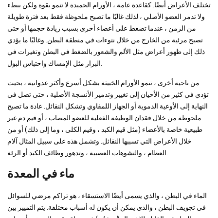
تختلف الأعراض أيضًا. كقاعدة عامة ، الأورام الحميدة لا تنمو بقوة ولكن ببطء
ولا تدمر العضو الأصلي ، لذلك غالبًا ما تصبح ملحوظة فقط بعد فترة طويلة
من الزمن ، عندما تضغط على أعضاء أخرى بسبب زيادة حجمها أو حتى
تصبح مرئية من الخارج من خلال نتوءات في منطقة البطن. وغالبًا ما يؤدي
ذلك إلى ظهور أعراض مثل الألم والشعور بالضغط في البطن وتغيرات في
البراز مثل الإمساك واحتباس البول.
من ناحية أخرى ، تنمو الأورام الخبيثة بشكل أسرع وأكثر عدوانية ، بحيث
تؤدي في كثير من الأحيان إلى تغيير وتدمير الأنسجة الأصلية ، حتى تصل في
النهاية إلى الأوعية الدموية أو الجهاز اللمفاوي وتشكل النقائل. عادة ما تصبح
ملحوظة من خلال فقدان الوظيفة الفعلية للعضو المصاب ، أو قيم دم غير
طبيعية خاصة بالأعضاء (مثل قيم الكبد ، وقيم الكلى ، وما إلى ذلك) أو من
خلال الأعراض التي تسببها النقائل. وتشمل هذه على سبيل المثال آلام
العظام ، والتشوهات العصبية ، وتدهور وظائف الكبد أو الرئة.
ماء في المعدة
الماء في البطن ، والذي يسمى أيضًا الاستسقاء ، هو تراكم مرضي للسوائل
في تجويف البطن ، والذي يمكن أن يكون له أسباب مختلفة. يتم التمييز بين