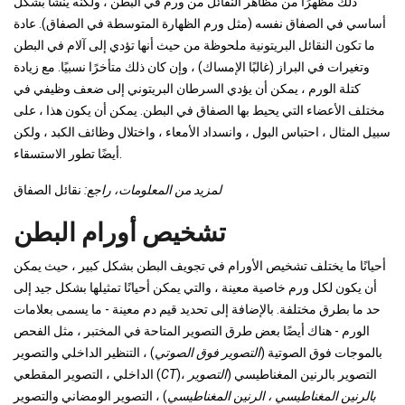
ذلك مظهرًا من مظاهر النقائل من ورم في البطن ، ولكنه ينشأ بشكل
أساسي في الصفاق نفسه (مثل ورم الظهارة المتوسطة في الصفاق). عادة
ما تكون النقائل البريتونية ملحوظة من حيث أنها تؤدي إلى آلام في البطن
وتغيرات في البراز (غالبًا الإمساك) ، وإن كان ذلك متأخرًا نسبيًا. مع زيادة
كتلة الورم ، يمكن أن يؤدي السرطان البريتوني إلى ضعف وظيفي في
مختلف الأعضاء التي يحيط بها الصفاق في البطن. يمكن أن يكون هذا ، على
سبيل المثال ، احتباس البول ، وانسداد الأمعاء ، واختلال وظائف الكبد ، ولكن
أيضًا تطور الاستسقاء.
لمزيد من المعلومات، راجع:
نقائل الصفاق
تشخيص أورام البطن
أحيانًا ما يختلف تشخيص الأورام في تجويف البطن بشكل كبير ، حيث يمكن
أن يكون لكل ورم خاصية معينة ، والتي يمكن أحيانًا تمثيلها بشكل جيد إلى
حد ما بطرق مختلفة. بالإضافة إلى تحديد قيم دم معينة - ما يسمى بعلامات
الورم - هناك أيضًا بعض طرق التصوير المتاحة في المختبر ، مثل الفحص
بالموجات فوق الصوتية (
التصوير فوق الصوتي
) ، التنظير الداخلي والتصوير
)، التصوير بالرنين المغناطيسي (
التصوير
CT
الداخلي ، التصوير المقطعي (
بالرنين المغناطيسي ، الرنين المغناطيسي
) ، التصوير الومضاني والتصوير