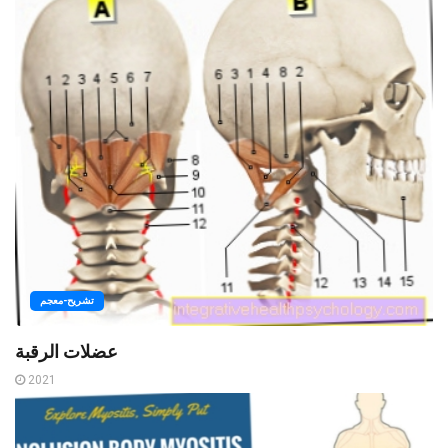
تشريح-معجم
عضلات الرقبة
2021