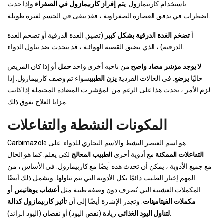
باستخدام كاربيمازول.
يتم إفراز كاربيمازول في الصفراء
وإذا حدث
اضطراب في تدفق العصارة الصفراوية ، فقد يبقى في الجسم لفترة طويلة.
أ
تضخم الغدة الدرقية بشكل كبير
(تضيق الغدة الدرقية أو تضخم الغدة
الدرقية) ، الذي يضيق القصبة الهوائية ، قد يتحدث ضد تناول الدواء.
لا يوجد مؤشر مضاد واضح
من ناحية أخرى واحد
حمل
أو إذا كان المريض
حاليًا
يرضع
. في الحالات الفردية
يزن الطبيب
سواء تم وصف كاربيمازول. إذا
لزم الأمر ، يحدث هذا على الرغم من المؤشرات المضادة المحتملة إذا كانت
مزايا العلاج تفوق ذلك.
المكونات النشطة والتفاعلات
Carbimazole هو اسم العنصر النشط والاسم التجاري للدواء. على
التفاعلات الممكنة
مع أدوية أخرى
الطبيب المعالج
لكي يعلم. كما هو الحال
مع جميع الأدوية ، يمكن أن تحدث هذه أيضًا مع كاربيمازول. في الأساس ، من
المهم إخبار الطبيب دائمًا بكل الأدوية التي يتم تناولها. ويشمل ذلك أيضًا
المكملات العشبية التي تُصرف دون وصفة طبية مثل
أعشاب يوهانيس
أو
مكملات الفيتامينات
. وتجدر الإشارة أيضًا إلى أن
تأثير كاربيمازول كدالة
زيادة (نقص اليود) أو نقصان (اليود الزائد).
لتناول اليود الغذائي