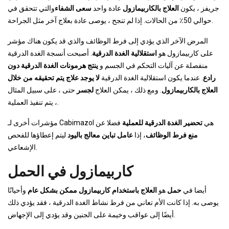
جريفز ، يكون
العلاج بالكاربيمازول
عادة واحد
سعى الشفاء
والتي تتحقق في
حوالي 50٪ من الحالات. إذا لم تنجح ، يوصى عادة بعلاج آخر مثل الجراحة.
المرض الآخر الذي يؤدي إلى فرط الوظائف والذي قد يكون هناك مؤشر
على كاربيمازول هو
استقلالية الغدة الدرقية
. أصبحت أنسجة الغدة الدرقية
منفصلة عن آليات التحكم في الجسم و
ينتج هرمونات الغدة الدرقية دون
رادع
. عندما يكون استقلالية الغدة الدرقية
لا يوجد علاج يتم تحقيقه من خلال
العلاج بالكاربيمازول
. ومع ذلك ، يمكن العلاج
لجسر
حتى ، على سبيل المثال
، يتم تنفيذ العملية.
مؤشرات أخرى لـ Cabimazol هي
تحضير الغدة الدرقية للعملية
فضلا عن
منع فرط الوظائف
، إذا
عامل تباين معالج باليود
ليتم إعطاؤها للفحص
الإشعاعي.
كاربيمازول في الحمل
أيضا في
حمل
هو
العلاج باستخدام كاربيمازول ممكن بشكل عام
وأحيانًا
يوصى به. إذا كانت الأم تعاني من فرط نشاط الغدة الدرقية ، فقد يؤدي ذلك
أيضًا إلى عواقب وخيمة على الجنين وقد يؤدي إلى الإجهاض.