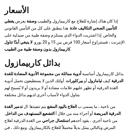
الأسعار
إذا كان هناك إشارة للعلاج مع كاربيمازول والطبيب
وصفة
يعرض
يغطي
التأمين الصحي التكاليف عادة
. هذا ينطبق على كل من التأمين القانوني
والخاص. إذا اشتريت الدواء الذي يستلزم وصفة طبية من صيدلية على
الإنترنت ، فستتراوح أسعار 100 قرص بين 15 و 20 يورو.
لا ينبغي أبدًا تناول
.
كاربيمازول بدون وصفة طبية من الطبيب
بدائل كاربيمازول
بدائل كاربيمازول أساسية
أدوية مماثلة من مجموعة الأدوية المضادة للغدة
الدرقية
كيف
ثيامازول
أو
بيركلورات
. أولئك الذين لا يستطيعون تحمل أدوية
الغدة الدرقية أو تظهر عليهم علامات مضادة أو لا يريدون أو لا يُسمح لهم
بتناول الدواء لأسباب أخرى لديهم بدائل مختلفة.
من ناحية ، ما يسمى ب
العلاج باليود المشع
يتم تنفيذها. ال
تدمير الغدة
الدرقية المريضة
أو أجزاء منه من خلال أ
التشعيع المستهدف من الداخل
.
من ناحية أخرى ، يقود أحدهم
استئصال جراحي
من الغدة الدرقية لعلاج
المرض وبالتالي يمثل بديلاً محتملاً للعلاج بالكاربيمازول. ومع ذلك ، في