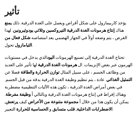
تأثير
يؤخذ كاربيمازول على شكل أقراص ويعمل على الغدة الدرقية. ذلك
يمنع
هناك
إنتاج هرمونات الغدة الدرقية التيروكسين وثلاثي يودوثيرونين
. لهذا
الغرض ، يتم وضعه أولاً في الجهاز الهضمي بعد امتصاصه
شكل فعال من
تحول.
الثيامازول
تحتاج الغدة الدرقية إلى تصنيع الهرمونات
اليود
الذي يدخل في مستويات
الهرمون عبر بعض الإنزيمات. ال
هرمونات الغدة الدرقية
لها تأثير على العديد
من وظائف الجسم ، على سبيل المثال
توازن الحرارة والطاقة
فضلا عن
التمثيل الغذائي
. عادة ، يتم تنظيم وظيفة الغدة الدرقية بدقة من قبل الجسم.
في بعض أمراض الغدة الدرقية ، تكون هذه الآليات التنظيمية مضطربة
وهناك إفراط في إنتاج هرمونات الغدة الدرقية وبالتالي أ
وظيفة مفرطة
.
يمكن أن يكون هذا من خلال أ
مجموعة متنوعة من الأعراض
كيف
يرتعش
,
التعبير.
الاضطرابات الداخلية
,
قلب متسابق
و
الحساسية للحرارة