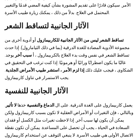
الأمر. سيكون قادرًا على تقديم المشورة بشأن كيفية المضي قدمًا والتغيير
المحتمل في العلاج. بدلاً من ذلك ، يمكنك زيارة طبيب الأسرة.
الآثار الجانبية لتساقط الشعر
تساقط الشعر ليس من الآثار الجانبية للكاربيمازول
أو أدوية أخرى من
مجموعة الأدوية المضادة للغدة الدرقية (بما في ذلك الثيامازول). إذا حدث
تساقط الشعر في نفس وقت بدء العلاج بالكربيمازول ، أ
سبب آخر
يوجد.
غالبًا ما يكون اضطرابًا وراثيًا أو هرمونيًا. إذا كنت ترغب في التحقيق في
الشكاوى ، فيجب عليك ذلك
إذا لزم الأمر ، استشر طبيب الأمراض الجلدية
.
يجب الاستمرار في تناول كاربيمازول.
الآثار الجانبية للنفسية
يعمل كاربيمازول على الغدة الدرقية. على ال
الدماغ والنفسية
خذها
لا تأثير
.
وبالتالي ، فإن التغيرات أو الأمراض العقلية لا تكون بسبب كاربيمازول ولكن
يمكن أن يكون لها سبب آخر. إذا لاحظت تغيرات مثل الكسل أو فقدان
السعادة في الحياة ، يجب أن تحصل على المساعدة. يمكن أن تكون نقطة
الاتصال الأولى هي طبيب الأسرة. لا ينبغي التوقف عن استخدام كاربيمازول