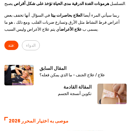
يصبح.
التسلسل
هرمونات الغدة الدرقية مدى الحياة تؤخذ على شكل أقراص
ربما سيأتي المرء أيضا
العلاج بحاصرات بيتا
في السؤال. أنها تخفف بعض
أعراض فرط النشاط مثل الأرق وتسارع ضربات القلب. ومع ذلك ، هو ما
أي يتم علاج الأعراض وليس السبب.
يسمى ب
علاج الأعراض
الدواء
فئة:
المقال السابق
علاج / علاج الجنف - ما الذي يمكن فعله؟
المقالة القادمة
تكوين أنسجة الجسم
موصى به اختيار المحرر 2026