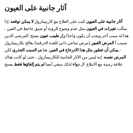
آثار جانبية على العيون
آثار جانبية على العيون
كنت على العلاج مع كاربيمازول
لا يمكن توقعه
. إذا
سألت
تغيرات في العيون
مثل عدم وضوح الرؤية أو ضيق جاحظ في العين ،
هذا له سبب آخر ويجب أن يكون واحدًا
زار طبيب عيون
يصبح. المرضى الذين
بسبب أ
المرض القبور
(مرض مناعي ذاتي للغدة الدرقية) يعالج بكاربيمازول
،
يمكن أن تتطور مثل هذا الانزعاج في العين
. هنا هو
السبب الجذري
لكن
المرض نفسه
. إنه ليس من الآثار الجانبية للكاربيمازول ، حتى لو كانت هناك
يصبح.
علاقة زمنية مع الابتلاع. ال
دواء
لذلك ينبغي أيضا
لم يتم إلغاؤها فقط