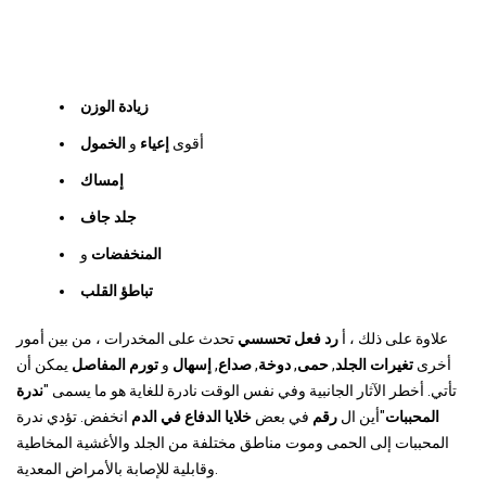
زيادة الوزن
أقوى
إعياء
و
الخمول
إمساك
جلد جاف
المنخفضات
و
تباطؤ القلب
علاوة على ذلك ، أ
رد فعل تحسسي
تحدث على المخدرات ، من بين أمور
أخرى
تغيرات الجلد
,
حمى
,
دوخة
,
صداع
,
إسهال
و
تورم المفاصل
يمكن أن
تأتي. أخطر الآثار الجانبية وفي نفس الوقت نادرة للغاية هو ما يسمى "
ندرة
المحببات
"أين ال
رقم
في بعض
خلايا الدفاع في الدم
انخفض. تؤدي ندرة
المحببات إلى الحمى وموت مناطق مختلفة من الجلد والأغشية المخاطية
وقابلية للإصابة بالأمراض المعدية.