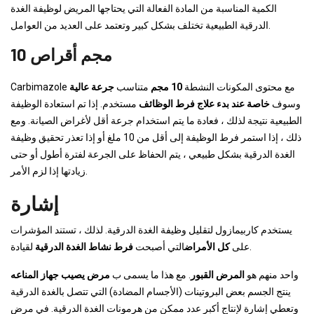
الكمية المناسبة من المادة الفعالة التي يحتاجها المريض لوظيفة الغدة
الدرقية الطبيعية تختلف بشكل كبير وتعتمد على العديد من العوامل.
10 مجم أقراص
Carbimazole مع محتوى المكونات النشطة
10 مجم
متناسب
جرعة عالية
وسوف
خاصة عند بدء علاج فرط الوظائف
مستخدم. إذا تم استعادة الوظيفة
الطبيعية نتيجة لذلك ، فعادة ما يتم استخدام جرعة أقل لأغراض الصيانة. ومع
ذلك ، إذا استمر فرط الوظيفة إلى أقل من 10 ملغ أو إذا تعذر تحقيق وظيفة
الغدة الدرقية بشكل طبيعي ، يتم الحفاظ على الجرعة لفترة أطول أو حتى
زيادتها إذا لزم الأمر.
إشارة
يستخدم كاربيمازول لتقليل وظيفة الغدة الدرقية. لذلك ، تستند المؤشرات
لقيادة.
على
كل الأمراض
التي أصبحت
فرط نشاط الغدة الدرقية
واحد منهم هو
المرض القبور
. مع هذا ما يسمى ب
مرض يصيب جهاز المناعه
ينتج الجسم بعض البروتينات (الأجسام المضادة) التي تتصل بالغدة الدرقية
وتعطي إشارة لإنتاج أكبر عدد ممكن من هرمونات الغدة الدرقية. في مرض