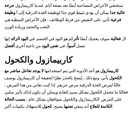
ستختفي الأعراض المصاحبة أيضًا بعد بضعة أيام. عندما كاربيمازول
جرعة
عالية جدا
يمكن أن يؤدي تثبيط قوي جدًا لوظيفة الغدة الدرقية إلى أ
وظيفة
فرعية
تأتي. على النقيض من فرط الوظائف ، فإن الأعراض النمطية هي
التعب والتجمد وزيادة الوزن.
ال
فعالية
سوف يعجبك أيضًا
تأثر
كم هو اليود في الجسم. في
اليود الزائد
إنها
.
تعمل
أسوأ
، في
نقص اليود
من ناحية أخرى
أفضل
كاربيمازول والكحول
كاربيمازول
هو أحد الأدوية التي يتم استخدامها
لا يوجد تفاعل مباشر مع
الكحول
يأتي. ومع ذلك ، يُنصح بالحذر نظرًا لحقيقة أن كاربيمازول يوصف
غالبًا لمرض الغدة الدرقية مرض جريفز. إذا كنت تعاني من هذا المرض ،
فغالبًا ما تتحمل الكحول بشكل سيئ للغاية ويمكن أن يكون لذلك تأثير سلبي
على المرض. الكاربيمازول والكحول متوافقان بشكل عام ،
بسبب الحالة
للاستهلاك بكميات أكبر.
الكامنة للعلاج
أنه ينبغي
تجنبها
يصبح،
كحول