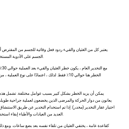
يعتبر كل من الغثيان والقيء ردود فعل وقائية للجسم من المفترض 
الجسم على الأدوية المستخدمة في التخدير على أنها ضارة بالجسم ويحاول التخلص منها.
مع 
الخطر هنا حوالي 10٪ فقط. لذلك ، اعتمادًا على نوع ا
يمكن أن يزيد الخطر بشكل كبير بسبب عوامل مختلفة. تشمل هذه ا
يعانون من دوار الحركة والمرضى الذين يخضعون لعملية جراحية طويلة وبال
اختيار عقار التخدير (
مخدر
). إذا تم استخدام التخدير عن طريق الاستنشاق أث
العديد من العيادات والأطباء إبقاء استخدام الغازات عند أدنى مستوى ممكن واللجوء إلى أدوية أخرى.
كقاعدة عامة ، يختفي الغثيان من تلقاء نفسه بعد بضع ساعات. ومع ذلك ،