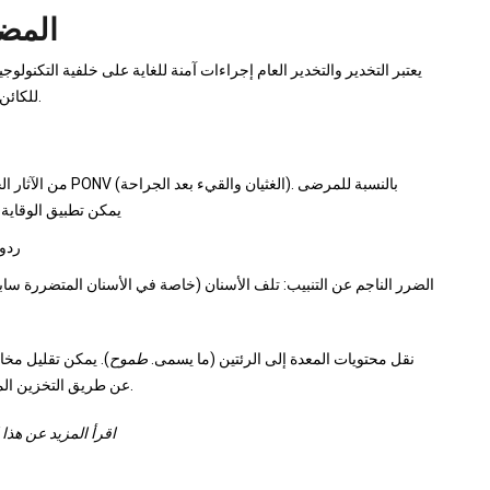
المضا
يعتبر التخدير والتخدير العام إجراءات آمنة للغاية على خلفية التكنولوج
للكائن الحي ، إلا أن الآثار الجانبية للتخدير أو حتى المضاعفات نادرة.
من الآثار الجانبية بع
المعرضين لـ PONV ، يمكن تطبي
ردود
الضرر الناجم عن التنبيب: تلف الأسنان (خاصة في الأسنان المتضررة ساب
نقل محتويات المعدة إلى الرئتين (ما يسمى.
طموح
). يمكن تقليل مخاط
عن طريق التخزين المناسب أثناء التحريض وأدوية التخدير سريعة المفعول.
اقرأ المزيد عن هذا