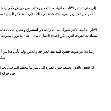
إلى متى تستمر الآثار الجانبية بعد التخدير
يختلف من مريض لآخر
. بينم
الآخر من الغثيان والقيء. بالإضافة إلى ذلك ، فإن مدة الآثار الجانبية م
الآثار الجانبية الأكثر شيوعًا بعد الجراحة هي
استفراغ و غثيان
. تحدث هذه بعد حوالي 30٪ من التخد
مضادات القيء
، التي يمكن إعطاء الغثيان ضدها ، عادة ما تزول بسرعة ك
ربما هذا هو
صوت خشن قليلا بعد الجراحة
والحلق يؤلم. يأتي هذا من أنب
إقامة.
يمكن
ال
شعور بالدوار
يختلف طول الفترة التي يمر بها معظم المرضى بعد الت
ولتجنيب نفسك.
في حركة المرور 