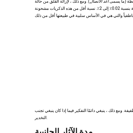
يقظة (ما يسمى
اعد الاتصال
). ومع ذلك ، لإزالة القلق من حالة
اليقظة هذه: يتم إعطاء معدل تكرار الاستيقاظ مع ذكرى هذه الحالة بنسبة 0.02٪ إلى 2٪. نسبة أقل من هذه الذكريات مشحونة
يفة. ومع ذلك ، ينبغي دائمًا التفكير فيما إذا كان ينبغي تجنب
التخدير.
مدة الآثار الجانبية