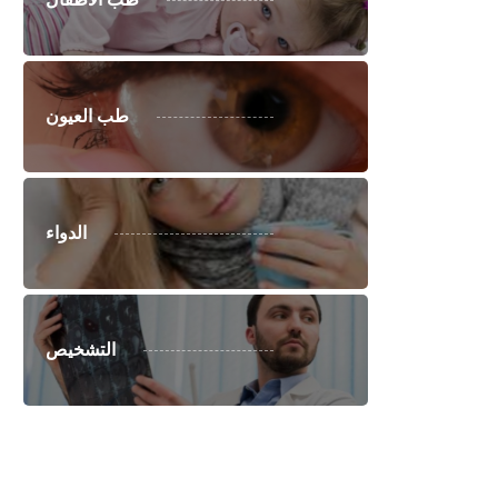
طب العيون
الدواء
التشخيص