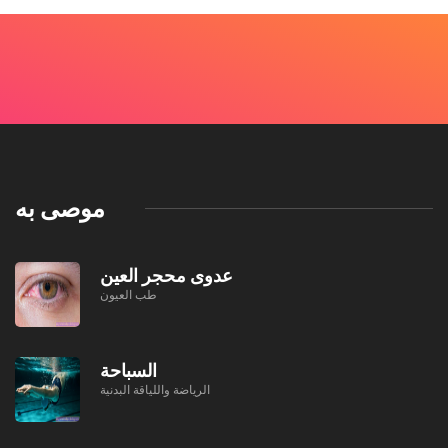
موصى به
عدوى محجر العين
طب العيون
السباحة
الرياضة واللياقة البدنية