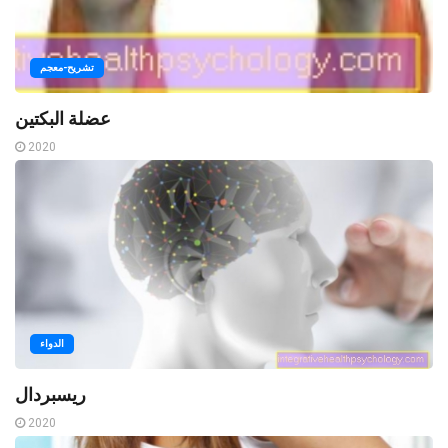
تشريح-معجم
عضلة البكتين
2020
الدواء
ريسبردال
2020