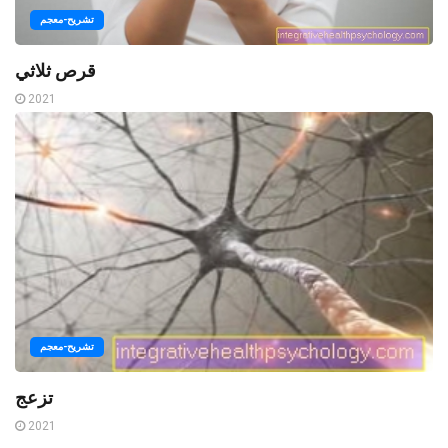
تشريح-معجم
قرص ثلاثي
2021
تشريح-معجم
تزعج
2021