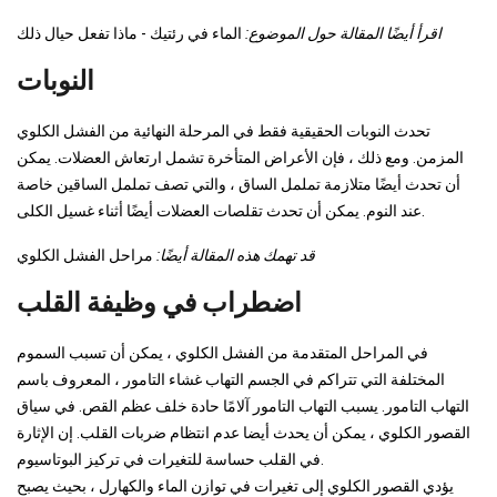
اقرأ أيضًا المقالة حول الموضوع:
الماء في رئتيك - ماذا تفعل حيال ذلك
النوبات
تحدث النوبات الحقيقية فقط في المرحلة النهائية من الفشل الكلوي
المزمن. ومع ذلك ، فإن الأعراض المتأخرة تشمل ارتعاش العضلات. يمكن
أن تحدث أيضًا متلازمة تململ الساق ، والتي تصف تململ الساقين خاصة
عند النوم. يمكن أن تحدث تقلصات العضلات أيضًا أثناء غسيل الكلى.
قد تهمك هذه المقالة أيضًا:
مراحل الفشل الكلوي
اضطراب في وظيفة القلب
في المراحل المتقدمة من الفشل الكلوي ، يمكن أن تسبب السموم
المختلفة التي تتراكم في الجسم التهاب غشاء التامور ، المعروف باسم
التهاب التامور. يسبب التهاب التامور آلامًا حادة خلف عظم القص. في سياق
القصور الكلوي ، يمكن أن يحدث أيضا عدم انتظام ضربات القلب. إن الإثارة
في القلب حساسة للتغيرات في تركيز البوتاسيوم.
يؤدي القصور الكلوي إلى تغيرات في توازن الماء والكهارل ، بحيث يصبح