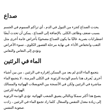
صداع
يحدث الصداع كجزء من التبول في الدم ، أي تراكم السموم في الجسم
بسبب ضعف وظائف الكلى. بالإضافة إلى الصداع ، يمكن أن تحدث أيضًا
اضطرابات بصرية. غالبًا ما يكون الصداع مصحوبًا بأعراض عامة أخرى مثل
التعب وانخفاض الأداء. في نهاية مرحلة القصور الكلوي ، تسوء الأعراض
وتؤدي إلى النعاس والنعاس.
الماء في الرئتين
يتجمع الماء الذي لم يعد من الممكن إفرازه في الرئتين ، من بين أشياء
أخرى. يُعرف هذا باسم الوذمة الرئوية. في الكلى المزمنة ، لا يتجمع الماء
مباشرة في الرئتين ولكن في الأنسجة بين الحويصلات الهوائية والمسالك
الهوائية للرئتين.
يصبح هذا أكثر سمكا وبالتالي يضيق الشعب الهوائية. تؤدي الوذمة الرئوية
إلى زيادة معدل التنفس والسعال. كلما زاد تجمع الماء في الرئتين ، زادت
صعوبة التنفس.