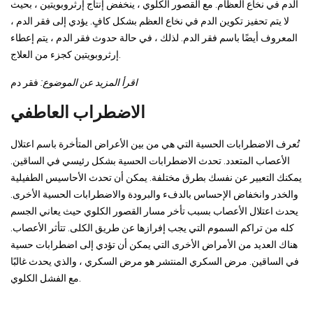
الدم في نخاع العظام. مع القصور الكلوي ، ينخفض ​​إنتاج إرثروبويتين ، بحيث
لا يتم تحفيز تكوين الدم في نخاع العظم بشكل كافٍ. يؤدي إلى فقر الدم ،
المعروف أيضًا باسم فقر الدم. لذلك ، في حالة حدوث فقر الدم ، يتم إعطاء
إرثروبويتين كجزء من العلاج.
اقرأ المزيد عن الموضوع:
فقر دم
الاضطراب العاطفي
تُعرف الاضطرابات الحسية التي هي من بين الأعراض المتأخرة باسم اعتلال
الأعصاب المتعدد. تحدث الاضطرابات الحسية بشكل رئيسي في الساقين.
يمكنك التعبير عن نفسك بطرق مختلفة. يمكن أن تحدث الأحاسيس الطفيلية
والخدر وانخفاض الإحساس بالدفء والبرودة والاضطرابات الحسية الأخرى.
يحدث اعتلال الأعصاب بسبب تأخر مسار القصور الكلوي حيث يعاني الجسم
كله من تراكم السموم التي يجب إفرازها عن طريق الكلى. تتأثر الأعصاب.
هناك العديد من الأمراض الأخرى التي يمكن أن تؤدي إلى اضطرابات حسية
في الساقين. مرض السكري المنتشر هو مرض السكري ، والذي يحدث غالبًا
مع الفشل الكلوي.