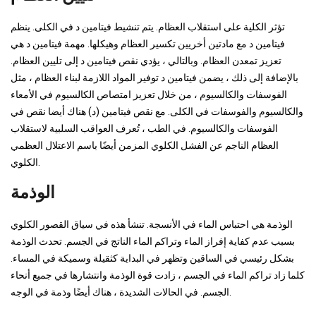
تؤثر الكلية على استقلاب العظام. يتم تنشيط فيتامين د في الكلى. ينظم
فيتامين د مع مادتين أخريين تكسير العظام وهيكلها. مهمة فيتامين د هي
تعزيز تمعدن العظام. وبالتالي ، يؤدي نقص فيتامين د إلى تليين العظام.
بالإضافة إلى ذلك ، يضمن فيتامين د توفير المواد اللازمة لبناء العظام ، مثل
الفوسفات والكالسيوم ، من خلال تعزيز امتصاص الكالسيوم في الأمعاء
والكالسيوم والفوسفات في الكلى. مع نقص فيتامين (د) هناك أيضا نقص في
الفوسفات والكالسيوم. في الطب ، تُعرف العواقب السلبية لاستقلاب
العظام الناجم عن الفشل الكلوي المزمن أيضًا باسم الاعتلال العظمي
الكلوي.
الوذمة
الوذمة هي احتباس الماء في الأنسجة. تنشأ هذه في سياق القصور الكلوي
بسبب عدم كفاية إفراز الماء وتراكم الماء الناتج في الجسم. تحدث الوذمة
بشكل رئيسي في الساقين وتظهر في البداية كثقيلة وسميكة في المساء.
كلما زاد تراكم الماء في الجسم ، زادت قوة الوذمة وانتشارها في جميع أنحاء
الجسم. في الحالات الشديدة ، هناك أيضًا وذمة في الوجه.