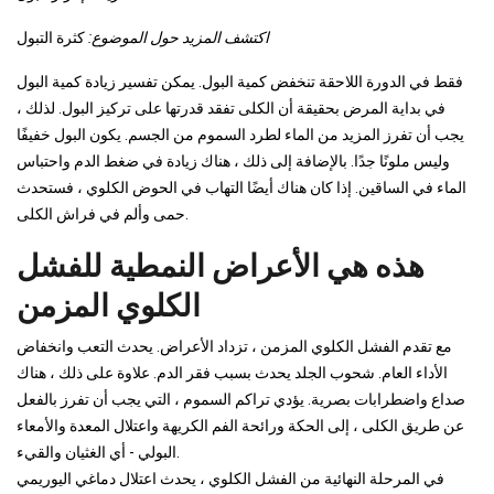
اكتشف المزيد حول الموضوع:
كثرة التبول
فقط في الدورة اللاحقة تنخفض كمية البول. يمكن تفسير زيادة كمية البول
في بداية المرض بحقيقة أن الكلى تفقد قدرتها على تركيز البول. لذلك ،
يجب أن تفرز المزيد من الماء لطرد السموم من الجسم. يكون البول خفيفًا
وليس ملونًا جدًا. بالإضافة إلى ذلك ، هناك زيادة في ضغط الدم واحتباس
الماء في الساقين. إذا كان هناك أيضًا التهاب في الحوض الكلوي ، فستحدث
حمى وألم في فراش الكلى.
هذه هي الأعراض النمطية للفشل
الكلوي المزمن
مع تقدم الفشل الكلوي المزمن ، تزداد الأعراض. يحدث التعب وانخفاض
الأداء العام. شحوب الجلد يحدث بسبب فقر الدم. علاوة على ذلك ، هناك
صداع واضطرابات بصرية. يؤدي تراكم السموم ، التي يجب أن تفرز بالفعل
عن طريق الكلى ، إلى الحكة ورائحة الفم الكريهة واعتلال المعدة والأمعاء
البولي - أي الغثيان والقيء.
في المرحلة النهائية من الفشل الكلوي ، يحدث اعتلال دماغي اليوريمي