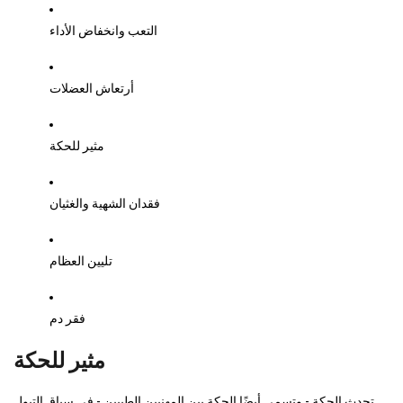
التعب وانخفاض الأداء
أرتعاش العضلات
مثير للحكة
فقدان الشهية والغثيان
تليين العظام
فقر دم
مثير للحكة
تحدث الحكة - وتسمى أيضًا الحكة بين المهنيين الطبيين - في سياق التبول