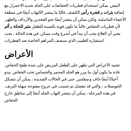
البيض
. يمكن استخدام فطريات الحفاضات على الجلد شديد الاحمرار مع
إضافة
بثرات
و
قشرة رأس
الكشف. غالبًا ما ينتشر الالتهاب أيضًا في منطقة
الأعضاء التناسلية. ولكن يمكن أن ينتشر أيضًا نحو الفخذين والأرداف والظهر.
لأن فطريات الحفاض غالباً ما تكون قوية بالنسبة للطفل
مثير للحكة
و
ألم
يعني أن العلاج يجب أن يبدأ في أسرع وقت ممكن. في هذه الحالة ، يجب
استشارة الطبيب الذي سيصف المراهم الخاصة ضد الفطريات.
الأعراض
تعتمد الأعراض التي تظهر على الطفل المريض على شدة طفح الحفاض.
عادة ما يكون أول ما يبرز هو الجلد المحمر والحساس تحت الحفاض. يبدو
أحيانًا أيضًا
جاف
و
متفلس
. حتى في الحالات الشديدة ، يمكن أن تتشكل
الحويصلات ، والتي قد تنفصل ثم تتسبب في جروح مفتوحة سهلة النزيف.
في هذه المرحلة ، يمكن أن ينتشر التهاب الجلد أيضًا إلى مناطق خارج
الحفاض.