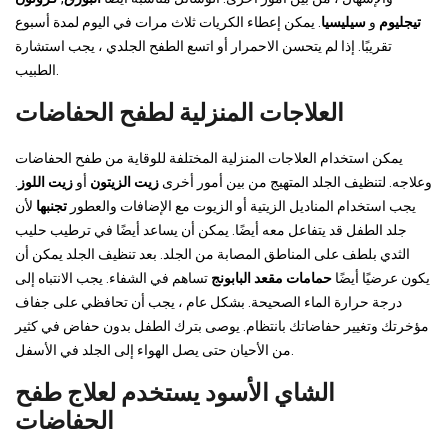
تيجليوم
و
سيليسيا
. يمكن إعطاء الكريات ثلاث مرات في اليوم لمدة أسبوع
تقريبًا. إذا لم يتحسن الاحمرار أو اتسع الطفح الجلدي ، يجب استشارة
الطبيب.
العلاجات المنزلية لطفح الحفاضات
يمكن استخدام العلاجات المنزلية المختلفة للوقاية من طفح الحفاضات
وعلاجه. لتنظيف الجلد المتهيج من بين أمور أخرى
زيت الزيتون
أو
زيت اللوز
.
يجب استخدام المناديل الزيتية أو الزيوت مع الإضافات والعطور
تجنبها
لأن
جلد الطفل قد يتفاعل معه أيضًا. يمكن أن يساعد أيضًا في ترطيب حليب
الثدي بلطف على المناطق المصابة من الجلد. بعد تنظيف الجلد يمكن أن
يكون عرضيًا أيضًا
حمامات مقعد البابونج
تساهم في الشفاء. يجب الانتباه إلى
درجة حرارة الماء الصحيحة. بشكل عام ، يجب أن تحافظي على جفاف
مؤخرتك وتغيير حفاضاتك بانتظام. يوصى بترك الطفل بدون حفاض في كثير
من الأحيان حتى يصل الهواء إلى الجلد في الأسفل.
الشاي الأسود يستخدم لعلاج طفح
الحفاضات