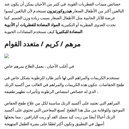
خصائص مبيدات الفطريات القوية. في كثير من الأحيان يمكن أن يكون عند
البالغين أكثر من الأطفال الصغار
هيدروكورتيزون
تستخدم لأن البالغين ليسوا
عرضة للآثار الجانبية مثل الأطفال الصغار بسبب زيادة وزن الجسم. كما
تحدث العدوى الفطرية أو البكتيرية
المواد المضادة للفطريات
أو
الأدوية
كيف تستخدم المضادات الحيوية.
المضادة للبكتيريا
مرهم / كريم / متعدد القوام
في أغلب الأحيان ، يعمل العلاج بمرهم خاص.
تستخدم الكريمات والمراهم التي لها تأثير طارد للرطوبة بشكل خاص في
طفح الحفاضات. تتكون هذه الكريمات والمراهم في الغالب من أكسيد الزنك
، الذي له خصائص امتصاص الرطوبة وتأثيرات تطهير طفيفة.
المراهم التي تعتمد على أكسيد الزنك مناسبة لكل من علاج طفح الحفاض
الموجود وللوقاية من مثل هذا الطفح. تُصنع المعاجين التي تحتوي على أكسيد
الزنك أحيانًا أيضًا من زيت كبد سمك القد أو زيت البارافين ، مما يجعلها
أسهل في التطبيق وتكون أكثر لطفًا على بشرة الطفل المتهيجة.