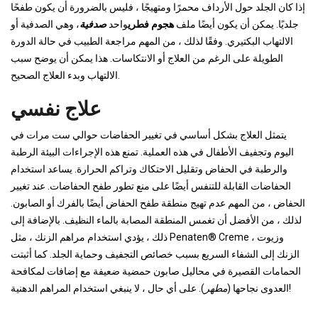
إذا كان الجلد حول الأرداف محمرًا ومتهيجًا ، فليس بالضرورة أن يكون طفحًا
جلديًا. يمكن أن يكون أيضًا ملف
هجوم فطري
واحد
صدفية
، وهي الصدفية أو
الالتهاب البكتيري. وفقًا لذلك ، من المهم مراجعة الطبيب في حالة الدورة
الطويلة على الرغم من العلاج أو الانتكاسات. هذا يمكن أن يوضح سبب
الالتهاب وبدء العلاج الصحيح.
علاج نفسي
يتمثل العلاج بشكل أساسي في تغيير الحفاضات حوالي ست مرات في
اليوم وتجفيف الأطفال في هذه العملية. تمنع هذه الإجراءات البيئة الرطبة
والرطبة في الحفاض وتقليل الاحتكاك وتراكم الحرارة. يساعد استخدام
الحفاضات القابلة للتنفس أيضًا على منع تطور طفح الحفاضات. عند تغيير
الحفاض ، من المهم عدم تهيج منطقة طفح الحفاض أيضًا بالفرك أو الصابون.
لذلك ، من الأفضل أن تغمس المنطقة المصابة بالماء النظيف. بالإضافة إلى
ذلك ، يؤدي استخدام مراهم الزنك ، مثل Penaten® Creme ، وزيوت
الزنك إلى الشفاء السريع بسبب خصائص التجفيف وحماية الجلد. كما أثبتت
الحمامات القصيرة في محاليل صابون حمضية ضعيفة مع إضافات لمكافحة
). على أي حال ، لا ينبغي استخدام المراهم الدهنية!
العدوى نجاحها (
مطهر