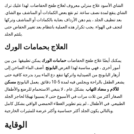
الشاي الأسود علاج منزلي معروف لعلاج طفح الحفاضات. لهذا عليك ترك
الشاي ينقع لمدة نصف ساعة. ثم نقع بعض الكمادات أو المناشف مع الشاي.
بعد تنظيف الجلد ، يتم دهن الأرداف بعناية بالكمادات أو المناشف وتركها
لتجف في الهواء. يجب تكرار هذه العملية بانتظام بعد تغيير الحفاض حتى
يلتئم الجلد.
العلاج بحمامات الورك
يمكنك أيضًا علاج طفح الحفاضات
حمامات الورك
يمكن تطبيقها. من بين
أمور أخرى ، فهي مناسبة لهذا الغرض
البابونج
. أضف الماء الساخن إلى
أزهار البابونج من الصيدلية واتركها تنقع. دع الماء يبرد بدرجة كافية حتى
يشعر الطفل بالراحة ويجلس فيه لمدة 5-10 دقائق. يعمل البابونج
مسكن
للآلام
و
مضاد التهاب
. بشكل عام ، لا ينبغي الاستحمام للرضع والأطفال
الصغار أكثر من ثلاث مرات في الأسبوع حتى لا يسببوا تهيجًا لحاجز الجلد
الطبيعي. في الأطفال ، لم يتم تطوير الغطاء الحمضي الواقي بشكل كامل
وبالتالي يكون الجلد أكثر حساسية وأكثر عرضة للمثيرات الخارجية.
الوقاية