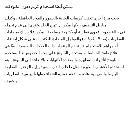
يمكن أيضًا استخدام كريم دهون التانولاكت.
يجب مرة أخرى تجنب كريمات العناية بالعطور والمواد الحافظة ، وكذلك
مناديل التنظيف ، لأنها يمكن أن تهيج الجلد وتؤدي إلى عدم تحمله.
في حالة حدوث عدوى فطرية أو بكتيرية مصاحبة ، يمكن علاج ذلك بمضادات
الفطريات (
ضد الفطريات
) والعوامل المضادة للبكتيريا ، على شكل إضافات
أو مراهم للاستحمام. تستخدم المنتجات ذات العلاجات الطبيعية أيضًا في
علاج طفح الحفاضات. يستخدم البابونج على وجه الخصوص هنا. يستخدم
البابونج لتأثيراته المطهرة والمضادة للالتهابات. بالإضافة إلى البابونج ، يتم
استخدام الأعشاب الطبيعية مثل طحلب الدب ، سبيدويل ، الزعتر ، القطيفة
، البلوط والمريمية. عادة ما تدعم عملية الشفاء ، ولها تأثير مبيد للفطريات
وتجفيف.