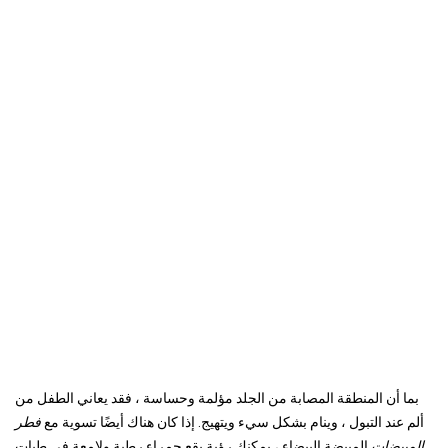
بما أن المنطقة المصابة من الجلد مؤلمة وحساسة ، فقد يعاني الطفل من
ألم عند التبول ، وينام بشكل سيء ويتهيج. إذا كان هناك أيضًا تسوية مع
فطر
المبيضات
المبيضة البيضاء ، يمكنك رؤية بقع حمراء رطبة ولامعة في طيات