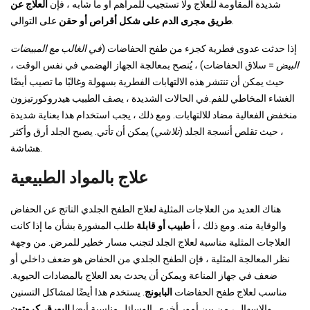
شديدة المقاومة للعلاج ولا تستجيب للمراهم أو ما شابه ، فإن
العلاج عن
على التوالي.
طريق مجرى الدم على شكل أقراص أو حقن
إذا حدثت عدوى فطرية كجزء من طفح الحفاضات (
في الغالب مع المبيضات
البيض
= سلاق الحفاضات) ، يُنصح بمعالجة الجهاز الهضمي في نفس الوقت ،
حيث يمكن أن تنتشر هذه الالتهابات الفطرية بسهولة وغالبًا ما تصيب أيضًا
الغشاء المخاطي للفم.في الحالات الشديدة ، يصف الطبيب هيدروكورتيزون
منخفض الفعالية مضاد للالتهابات. ومع ذلك ، يجب استخدام هذا بعناية شديدة
، حيث تقلص أنسجة الجلد (
تلاشي
) يمكن أن تأتي. يصبح الجلد أرق وأكثر
هشاشة.
علاج بالمواد الطبيعية
هناك العديد من العلاجات المثلية لعلاج الطفح الجلدي الناتج عن الحفاض
والوقاية منه. ومع ذلك ، أ
طبيب أو قابلة
طلب المشورة بشأن ما إذا كانت
العلاجات المثلية مناسبة لعلاج الجلد لتجنب مسار خطير للمرض. من وجهة
نظر المعالجة المثلية ، فإن الطفح الجلدي من الحفاض هو ضعف داخلي أو
ضعف في جهاز المناعة ويمكن أن يحدث بعد العلاج بالمضادات الحيوية.
مناسب لعلاج طفح الحفاضات
البابونج
. يستخدم هذا أيضًا لمشاكل التسنين
والإسهال ، من بين أمور أخرى. الوسائل مناسبة أيضا
البورق
,
كروتون