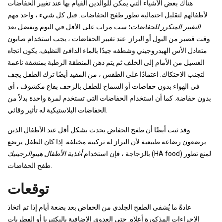
هناك بعض الأشياء التي يمكن للوالدين القيام بها عند تغيير الحفاضات
لأطفالهم لتقليل احتمالية تطور طفح الحفاضات. قبل كل شيء ، واحد مهم
التغيير المتكرر للحفاضات
؛ ست مرات على الأقل في اليوم ويفضل بعد
وقت قصير من البول أو البراز. عند تغيير الحفاضات ، يجب استخدام صابون
متعادل الأس الهيدروجيني وشطفه جيدًا بالماء الدافئ النظيف. يكون اتجاه
الغسيل من الأمام إلى الخلف ثم يتم دهن المنطقة الرطبة بمنشفة ناعمة
لتجنب الاحتكاك. اعتمادًا على الطقس ، من المفيد أيضًا ترك الطفل يجف
في الهواء بدون حفاضات أو السماح للطفل بالزحف بقاع مكشوف ، أي
بدون حفاضة. كما أن استخدام الحفاضات التي تستخدم لمرة واحدة بدلاً من
الحفاضات البلاستيكية له تأثير وقائي.
وقد ثبت أيضًا أن طفح الحفاض يحدث بشكل أقل عند الأطفال الذين
يرضعون رضاعة طبيعية لأن البراز له تركيبة مختلفة. إذا كان الطفل يرضع
(HA food) لمنع تطور
بالزجاجة ، فإن استخدام
أغذية الأطفال هيبوالرجينيك
طفح الحفاضات.
توقعات
عادةً ما يُشفى الطفح الجلدي من الحفاض بعد بضعة أيام إذا تم اتخاذ
الإجراءات المذكورة أعلاه. حتى العدوى الإضافية بالبكتيريا أو الفطريات