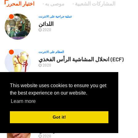
المشاركات الشعبية
موصى به
اختيار المحرر
عملية جراحية على الانترنت
اللدائن
2020
العظام على الانترنت
انحلال المشاشية الرأس الفخذي (ECF)
2020
This website uses cookies to ensure you get
الطب الداخلي
the best experience on our website.
الماء في اليدين
2020
Learn more
Got it!
تشريح-معجم
شعر البطن
2020