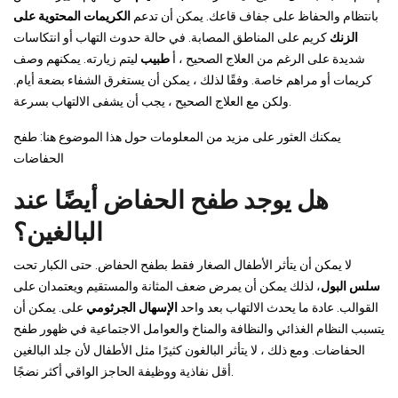
بانتظام والحفاظ على جفاف قاعك. يمكن أن تدعم
الكريمات المحتوية على
الزنك
كريم على المناطق المصابة. في حالة حدوث التهاب أو انتكاسات
شديدة على الرغم من العلاج الصحيح ، أ
طبيب
ليتم زيارته. يمكنهم وصف
كريمات أو مراهم خاصة. وفقًا لذلك ، يمكن أن يستغرق الشفاء بضعة أيام.
ولكن مع العلاج الصحيح ، يجب أن يشفى الالتهاب بسرعة.
يمكنك العثور على مزيد من المعلومات حول هذا الموضوع هنا: طفح
الحفاضات
هل يوجد طفح الحفاض أيضًا عند
البالغين؟
لا يمكن أن يتأثر الأطفال الصغار فقط بطفح الحفاض. حتى الكبار تحت
سلس البول
، لذلك يمكن أن يمرض ضعف المثانة والمستقيم ويعتمدان على
القوالب. عادة ما يحدث الالتهاب بعد واحد
الإسهال الجرثومي
على. يمكن أن
يتسبب النظام الغذائي والنظافة والمناخ والعوامل الاجتماعية في ظهور طفح
الحفاضات. ومع ذلك ، لا يتأثر البالغون كثيرًا مثل الأطفال لأن جلد البالغين
أقل نفاذية ووظيفة الحاجز الواقي أكثر نضجًا.