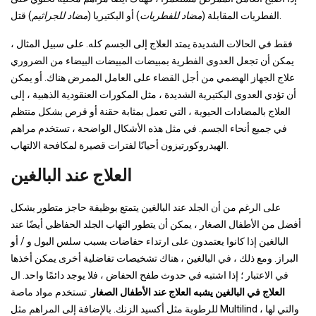
) قتل.
الفطريات المقابلة (
مضاد للفطريات
) أو البكتيريا (
مضاد للجراثيم
فقط في الحالات الشديدة يمتد العلاج إلى الجسم كله. على سبيل المثال ،
يمكن أن تجعل العدوى الفطرية بمبيضات المبيضات البيضاء من الضروري
علاج الجهاز الهضمي من أجل القضاء على العامل الممرض هناك. أو يمكن
أن تؤدي العدوى البكتيرية الشديدة ، مثل المكورات العنقودية الذهبية ، إلى
العلاج بالمضادات الحيوية ، التي تعمل بمثابة حقنة أو قرص بشكل منتظم
في جميع أنحاء الجسم. في مثل هذه الأشكال الواضحة ، تستخدم مراهم
الهيدروكورتيزون أحيانًا لفترات قصيرة لمكافحة الالتهاب.
العلاج عند البالغين
على الرغم من أن الجلد عند البالغين يتمتع بوظيفة حاجز متطور بشكل
أفضل من الأطفال الصغار ، يمكن أن يتطور التهاب الجلد الحفاظي أيضًا عند
البالغين إذا كانوا يعتمدون على ارتداء حفاضات بسبب سلس البول و / أو
البراز. ومع ذلك ، في البالغين ، هناك تشخيصات تفاضلية أخرى يمكن أخذها
في الاعتبار ؛ إذا اشتبه في حدوث طفح الحفاض ، فلا يوجد دائمًا واحد. ال
العلاج في البالغين يشبه العلاج عند الأطفال الصغار
. تستخدم مواد ماصة
للرطوبة مثل أكسيد الزنك. بالإضافة إلى المراهم مثل Multilind ، والتي لها