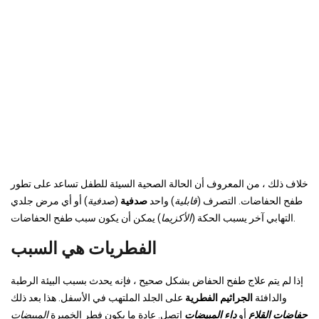
خلاف ذلك ، من المعروف أن الحالة الصحية السيئة للطفل تساعد على تطور
طفح الحفاضات. التصرف (
قابلية
) واحد
صدفية
(
صدفية
) أو أي مرض جلدي
) يمكن أن يكون سبب طفح الحفاضات.
التهابي آخر يسبب الحكة (
الأكزيما
الفطريات هي السبب
إذا لم يتم علاج طفح الحفاض بشكل صحيح ، فإنه يحدث بسبب البيئة الرطبة
والدافئة
الجراثيم الفطرية
على الجلد الملتهب في الأسفل. هذا بعد ذلك
حفاضات القلاع
أو
داء المبيضات
اتصل. عادة ما يكون فطر الخميرة
المبيضات