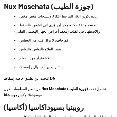
Nux Moschata (جوزة الطيب)
زيادة تكوين الغاز المرتبط
انتفاخ
وتشنجات مغص مغص
الجسم منتفخ جدًا ويمكن أن يؤدي إلى الشعور بالضغط
والاضطهاد في القلب (معقد أعراض الجهاز الهضمي القلبي)
فم جاف
، لا يزال قليلا من العطش
يتميز العلاج بالنعاس والنعاس
الاشمئزاز من الطعام
بالتناوب بين الإسهال و
إمساك
.
إسقاط D6
البحث عن تطبيق خاصة
تحصل تحت
Nux Moschata (جوزة الطيب)
مزيد من المعلومات حول
موضوعنا:
نوكس موسشاتا
روبينيا بسيوداكاسيا (أكاسيا)