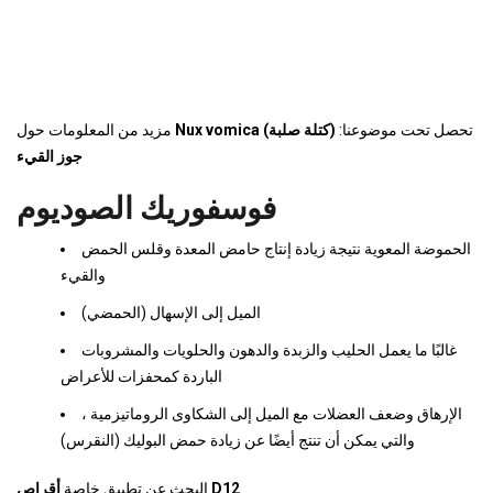
تحصل تحت موضوعنا:
Nux vomica (كتلة صلبة)
مزيد من المعلومات حول
جوز القيء
فوسفوريك الصوديوم
الحموضة المعوية نتيجة زيادة إنتاج حامض المعدة وقلس الحمض
والقيء
الميل إلى الإسهال (الحمضي)
غالبًا ما يعمل الحليب والزبدة والدهون والحلويات والمشروبات
الباردة كمحفزات للأعراض
الإرهاق وضعف العضلات مع الميل إلى الشكاوى الروماتيزمية ،
والتي يمكن أن تنتج أيضًا عن زيادة حمض البوليك (النقرس)
.
أقراص D12
البحث عن تطبيق خاصة