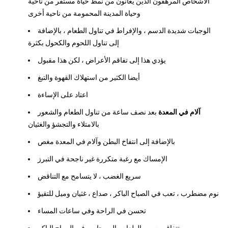
الأشخاص المرهقون الذين يعانون من نمط حياة مستقر من ناحية
وحياة المدينة المحمومة من ناحية أخرى
الوجبات شديدة الدسم ، والإفراط في تناول الطعام ، بالإضافة
إلى تناول اللحوم والكحول بكثرة
يؤدي هذا إلى تفاقم الأعراض ، لكن هذا مقبول
أيضا الكثير من استهلاك القهوة والتبغ
اعتاد على الإساءة
آلام في المعدة
بعد نصف ساعة من تناول الطعام والشعور
بالامتلاء والتجشؤ والغثيان
بالإضافة إلى انتفاخ البطن وآلام في المعدة مغص
الإمساك مع رغبة متكررة غير ناجحة في التبرز
سريع الغضب ، لا يتسامح مع التناقض
نوم مضطرب ، تعب في الصباح الباكر ، صداع ، غثيان وميل للتقيؤ
تحسن في الراحة وفي ساعات المساء