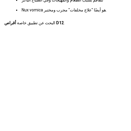
تتفاقم بسبب الطعام والمهيجات وفي الصباح الباكر
Nux vomica هو أيضًا "علاج مخلفات" مجرب ومختبر.
.
أقراص D12
البحث عن تطبيق خاصة