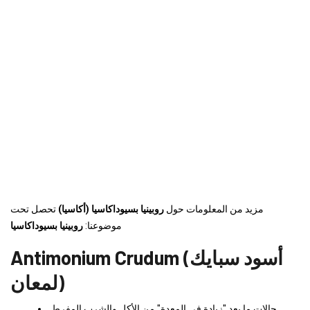
مزيد من المعلومات حول
روبينيا بسيوداكاسيا (أكاسيا)
تحصل تحت
موضوعنا:
روبينيا بسيوداكاسيا
Antimonium Crudum (أسود سبايك
لمعان)
حالات ما بعد "زيادة في المعدة" من الأكل والشرب المفرط