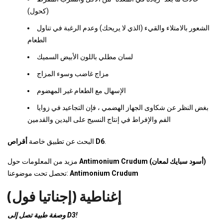
(كحول)
الشعور بالامتلاء والقيء (الذي لا يريحك) وعدم الرغبة في تناول
الطعام
لسان مطلي باللون الأبيض السميك
مزاج غاضب وسوء المزاج
الإسهال مع الطعام غير المهضوم
بغض النظر عن شكاوى الجهاز الهضمي ، فإن التجاعيد في زوايا
الفم والإفراط في إنتاج النسيج على اليدين والقدمين
.
أقراص D6
البحث عن تطبيق خاصة
Antimonium Crudum (أسود سبايك لمعان)
مزيد من المعلومات حول
Antimonium Crudum
تحصل تحت موضوعنا:
إغناطية (إجناتيا فول)
وصفة طبية تصل إلى D3!