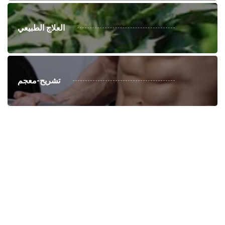
العلاج الطبيعي
تشريح-معجم