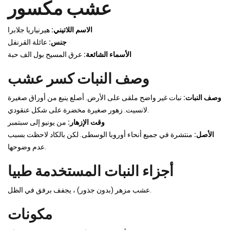
عشب مكسور
الاسم اللاتيني:
هيرنياريا جلابرا
جنس:
عائلة القرنفل
الأسماء الشائعة:
عرق المسيح بول الف حبة
وصف النبات كسر عشب
وصف النبات:
نبات غير واضح ملقى على الأرض. أصلع ينبع من أوراق صغيرة
لانسيت. زهور صغيرة مخضرة على شكل عنقودي.
وقت الإزهار:
من يونيو إلى سبتمبر
الأصل:
منتشرة في جميع أنحاء أوروبا الوسطى. لكن بالكاد لاحظت بسبب
عدم وضوحها.
أجزاء النبات المستخدمة طبيا
عشب مزهر (بدون جذور) ، يجفف برفق في الظل.
مكونات