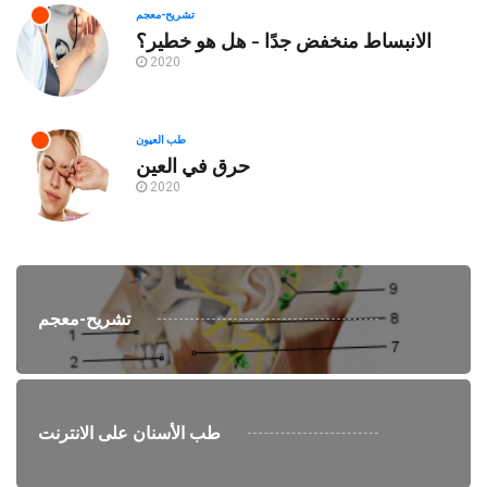
تشريح-معجم
الانبساط منخفض جدًا - هل هو خطير؟
2020
طب العيون
حرق في العين
2020
تشريح-معجم
طب الأسنان على الانترنت