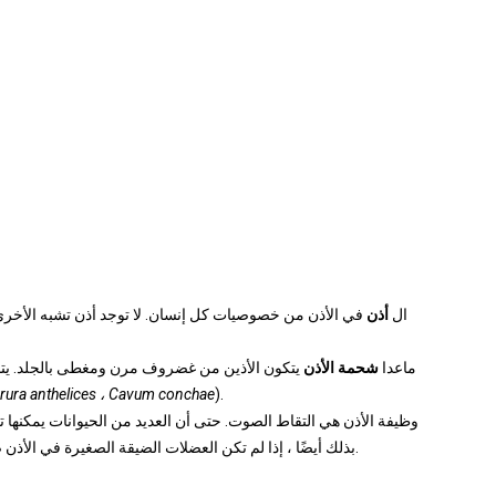
ال
أذن
في الأذن من خصوصيات كل إنسان. لا توجد أذن تشبه الأخر
ماعدا
شحمة الأذن
يتكون الأذين من غضروف مرن ومغطى بالجلد. يتم 
Crura anthelices ، Cavum conchae
).
وظيفة الأذن هي التقاط الصوت. حتى أن العديد من الحيوانات يمكنها توج
بذلك أيضًا ، إذا لم تكن العضلات الضيقة الصغيرة في الأذن ضامرة. ومع ذلك ، لا يزال بإمكان بعض الناس هز آذانهم اليوم.