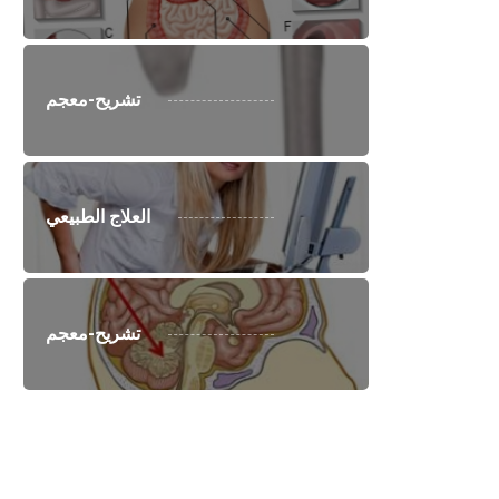
تشريح-معجم
العلاج الطبيعي
تشريح-معجم