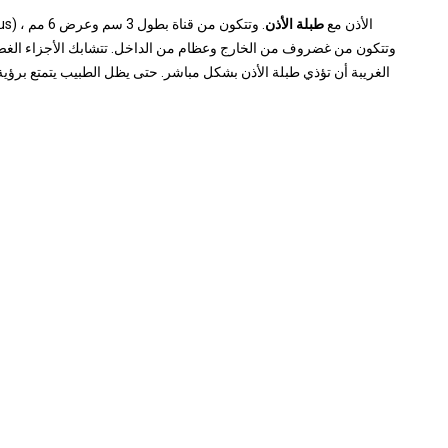
تربط القناة السمعية الخارجية (الصماخ acousticus externus) الأذن مع
طبلة الأذن
. وتتكون من قناة بطول 3 سم وعرض 6 مم ،
وتتكون من غضروف من الخارج وعظام من الداخل. تتشابك الأجزاء الغضرو
الغريبة أن تؤذي طبلة الأذن بشكل مباشر. حتى يظل الطبيب يتمتع برؤية 