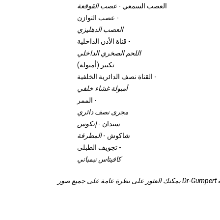
العصب السمعي -
عصب القوقعة
عصب التوازن -
العصب الدهليزي
قناة الأذن الداخلية -
اللحم الصخري الداخلي
تكبير (أمبولة)
القناة نصف الدائرية الخلفية -
أمبولة غشاء خلفي
الممر -
مجرى نصف دائري
سندان -
إنكوس
شاكوش -
المطرقة
تجويف الطبلي -
كافيتاس تيمباني