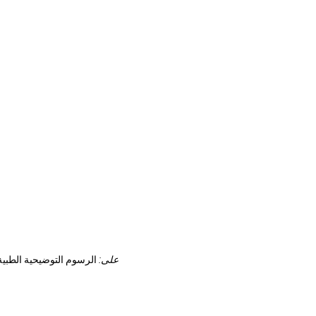
يمكنك العثور على نظرة عامة على جميع صور Dr-Gumpert على:
الرسوم التوضيحية الطبية