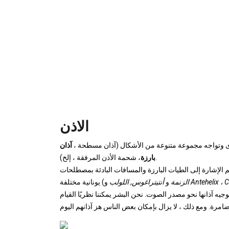
الاذن
ى وتواجه مجموعة متنوعة من الأشكال (آذان مسطحة ،
آذان
، شحمة الأذن المرفقة ، إلخ).
بارزة
الإشارة إلى الطيات البارزة والمسافات البادئة بمصطلحات
Antehelix ، 
و
الزنمة
و
أنتيتراغوس
,
اللولب
يونانية مختلفة (
يه آذانها نحو مصدر الصوت. نحن البشر يمكننا نظريًا القيام