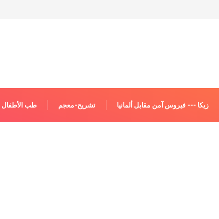
زيكا --- فيروس آمن مقابل ألمانيا
تشريح-معجم
طب الأطفال