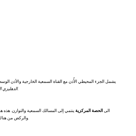
يشمل الجزء المحيطي الأُذن مع القناة السمعية الخارجية والأذن الوسط
) ، الذي يرسل جميع المعلومات من الأذن إلى الدماغ.
الدهليزي ا
الى
الحصة المركزية
ينتمي إلى المسالك السمعية والتوازن. هذه ه
والركض من هناك عبر مسارات طويلة ومحطات وسيطة إلى وجهتهم ، الدماغ.