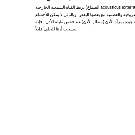
فية والعظمية مع بعضها البعض. وبالتالي لا يمكن للأجسام
جيدة بمرآة الأذن (منظار الأذن) عند فحص طبلة الأذن ، فإنه
يسحب أذننا للخلف قليلاً.