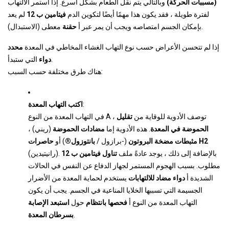
(مسببات الحركة)
وبالتالي يتم نقل الطعام بشكل أسرع. إذا استمر الالتهاب
لفترة طويلة ، فقد يكون هذا مهمًا أيضًا لتكوين الدم
فيتامين ب 12
لم يعد
معطى (الاستبدال).
بإمكان الجسم امتصاصه ويجب أن يمر عبر أ
حقنة
إذا لم تتحسن الأعراض حسب نوع التهاب الغشاء المخاطي في المعدة
محدد
التي ستبدأ.
دواء
هناك طرق مختلفة حسب السبب:
:
اكتب التهاب المعدة
في التهاب المعدة من النوع A ، توصف الأدوية للوقاية من
تقليل
الحموضة في المعدة
. هذه الأدوية إما
مضادات الحموضة
(ريني) ،
حاصرات H2
مثبطات مضخة البروتون
(-برازول /
بانتوزول
®
) أو
(رانيتيدين). بالإضافة إلى ذلك ، يوجد عادةً ملف
تناول فيتامين ب 12
مطلوب. بسبب الهجوم المستمر لجهاز الدفاع عن النفس في الحالات
الشديدة أ
دواء مضاد للالتهابات
يستخدم لحماية المعدة من الأضرار
الجسيمة التي تسببها الخلايا المناعية في الجسم. يجب أن يكون
التهاب المعدة من النوع أ
فحصها بانتظام
حول
استبعد الإصابة
.
بسرطان المعدة