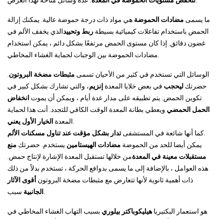
. عدة وسائل متاحة لهذا الغرض.
تنخفض مستويات الحموضة في المعدة
ما يسمى
مضادات الحموضة
هي مواد ذات درجة حموضة عالية. يمكنك إزالة
الحمض باستخدام تفاعلات كيميائية بسيطة
ربط وتحييد
الذي يخفف الألم في
غضون دقائق. إذا كان مستوى الحمض مرتفعًا بشكل دائم ، يمكن استخدام
مضادات الحموضة بين الوجبات لحماية الغشاء المخاطي.
الوسائل التي تستخدم في كثير من الأحيان تسمى
مثبطات مضخة البروتون
.
حضرتك
ليحجب
في بعض خلايا المعدة
إنزيم
، والتي تشارك بشكل كبير في
تكوين الحمض. يتم تطبيقه على مدار عدة أيام ، ويمكن أن يموت
انخفاض
الحمل الحمضي
ويعطي بطانة المعدة الوقت الكافي للتجدد. أنت هذا لحماية
.
المعدة
الخيار الأول يعني
.
كما أنها شائعة في المستشفى
تدار بشكل مؤقت عند تناول مسكنات الألم
يمكن أيضا للحد من الحموضة
مضادات الهيستامين
يستخدم. حضرتك
منع
مستقبلات معينة في المعدة
من خلالها تستقبل المعدة الإشارة لإنتاج حمض.
هذه العوامل ، بالإضافة إلى ما يسمى بدوافع الحركة ، تستخدم بدلاً من ذلك
ذات أهمية ثانوية لأنها تتعارض مع مثبطات مضخة البروتون
أقوى الآثار
سبب.
الجانبية
هو استعمار البكتيريا
هيليكوباكتر بيلوري
بسبب التهاب الغشاء المخاطي في