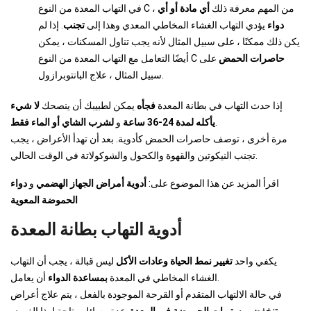
في التهاب المعدة من النوع C ، من المهم معرفة ذلك
أي مادة أو أي
دواء
يؤدي التهاب الغشاء المخاطي المعدي وهذا إلى
تجنب
. إذا لم
يكن ذلك ممكنًا ، على سبيل المثال لأنه يجب تناول المسكنات ، يمكن
حاصرات الحمض
على
أيضًا التعامل مع التهاب المعدة من النوع C
سبيل المثال ، علاج البانتوبرازول.
إذا حدث التهاب في بطانة المعدة
فجأه
يمكن لطبيبك أن ينصحك
لا شيء
.
يأكله لمدة 24-36 ساعة
و
لشرب الشاي أو الماء فقط
مرة أخرى ، توصف حاصرات الحمض كأدوية. بعد أن تهدأ الأعراض ، يجب
تجنب النيكوتين والقهوة والكحول والشوكولاتة في الوقت الحالي.
اقرأ المزيد عن هذا الموضوع على:
أدوية أمراض الجهاز الهضمي
و
دواء
الحموضة المعوية
أدوية التهاب بطانة المعدة
يكفي واحد
تغيير نمط الحياة وعادات الأكل
ليس قبالة ، يجب أن التهاب
أن يعامل.
الغشاء المخاطي في المعدة
بمساعدة الدواء
في حالة الالتهاب المتقدم أو القرحة الموجودة بالفعل ، يتم علاج أعراض