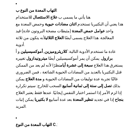
:
التهاب المعدة من النوع ب
للاستخدام.
هنا يأتي ما يسمى ب
علاج الاستئصال
هذا يعني أن البكتيريا تستخدم
اثنان
مضادات حيوية
وحمض المعدة مع
واحد
عوامل حمض المعدة
(مثبطات مضخة البروتون عادة) قيد
المعالجة. هذا العلاج يسمى أيضًا
العلاج الثلاثي
لأنه يتكون من ثلاثة
أدوية.
عادة ما تستخدم الأدوية التالية:
كلاريثروميزين
,
أموكسيسيلين
و أ
تغييره.
برازول
. يمكن أن يمر أموكسيسيلين أيضًا
ميترونيدازول
يستغرق هذا العلاج
سبعة إلى عشرة أيام
نظرًا لأنه لم يعد من الممكن
قتل البكتيريا بالعديد من المضادات الحيوية الشائعة ، فمن الضروري
غالبًا تجربة عدة توليفات من المضادات الحيوية و
مدة العلاج
يمكن
بذلك
تصل إلى ستة إلى ثمانية أسابيع
السحب للخارج: سيتم تكراره
إذا لزم الأمر إذا استمر اختبار التنفس إيجابيًا. عندها فقط يعتبر العلاج
بنجاح
إذا في تجديد
تنظير المعدة
بعد عدة أسابيع
لا بكتيريا
يمكن إثبات
المزيد.
:
التهاب المعدة من النوع C.