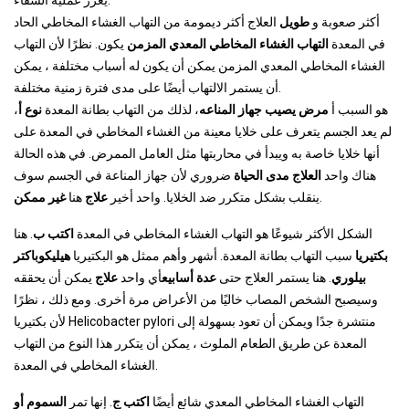
يعزز عملية الشفاء.
أكثر صعوبة و
طويل
العلاج أكثر ديمومة من التهاب الغشاء المخاطي الحاد
في المعدة
التهاب الغشاء المخاطي المعدي المزمن
يكون. نظرًا لأن التهاب
الغشاء المخاطي المعدي المزمن يمكن أن يكون له أسباب مختلفة ، يمكن
أن يستمر الالتهاب أيضًا على مدى فترة زمنية مختلفة.
هو السبب أ
مرض يصيب جهاز المناعه
، لذلك من التهاب بطانة المعدة
نوع أ
،
لم يعد الجسم يتعرف على خلايا معينة من الغشاء المخاطي في المعدة على
أنها خلايا خاصة به ويبدأ في محاربتها مثل العامل الممرض. في هذه الحالة
هناك واحد
العلاج مدى الحياة
ضروري لأن جهاز المناعة في الجسم سوف
.
ينقلب بشكل متكرر ضد الخلايا. واحد أخير
علاج
هنا
غير ممكن
الشكل الأكثر شيوعًا هو التهاب الغشاء المخاطي في المعدة
اكتب ب
. هنا
بكتيريا
سبب التهاب بطانة المعدة. أشهر وأهم ممثل هو البكتيريا
هيليكوباكتر
بيلوري
. هنا يستمر العلاج حتى
عدة أسابيع
أي واحد
علاج
يمكن أن يحققه
وسيصبح الشخص المصاب خاليًا من الأعراض مرة أخرى. ومع ذلك ، نظرًا
لأن بكتيريا Helicobacter pylori منتشرة جدًا ويمكن أن تعود بسهولة إلى
المعدة عن طريق الطعام الملوث ، يمكن أن يتكرر هذا النوع من التهاب
الغشاء المخاطي في المعدة.
التهاب الغشاء المخاطي المعدي شائع أيضًا
اكتب ج
. إنها تمر
السموم أو