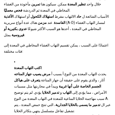
خلال واحد
تنظير المعدة
ممكن. سيكون هنا
تمرين
مأخوذة من الغشاء
.
المخاطي في المعدة ثم الدردشة
فحص معمليًا
الأسباب الشائعة ل
حاد
الالتهاب مفرط
استهلاك الكحول
أو استهلاك
الأغذية
الفاسدة
. عند
مزمن
هناك عدة أنواع سريرية (A-D) لمسار التهاب الغشاء
المخاطي في المعدة ، أحدها هو السبب الأكثر شيوعًا
عدوى بكتيرية أو
يمثل.
فيروسية
اعتمادًا على السبب ، يمكن تقسيم التهاب الغشاء المخاطي في المعدة إلى
فئات مختلفة:
:
اكتب التهاب المعدة
يحدث التهاب المعدة من النوع أ بسبب أ
مرض يصيب جهاز المناعه
أثار ، والذي يقوم على حقيقة أن جهاز المناعة
يتعرف على هياكل
الجسم الخاصة على أنها غريبة
ويبدأ في محاربتها مثل مسببات
الأمراض ، مما يؤدي إلى
التهاب
و
تدمير الخلايا
يؤدي. لم يتم توضيح
سبب مهاجمة الخلايا المناعية للمعدة في التهاب المعدة من النوع A.
عبر ال
تدمير ما يسمى بالخلايا الجدارية
، التي تنتج حمض المعدة ، يتم
تشغيل تفاعل متسلسل ينتهي بتكاثر الخلايا.