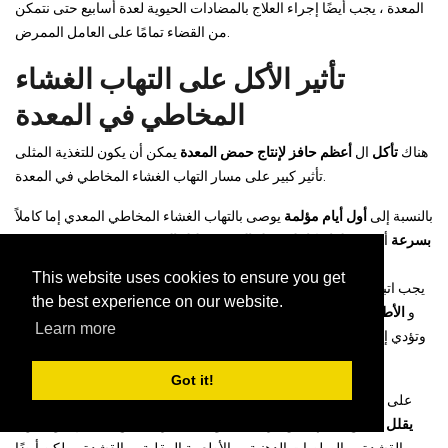
المعدة ، يجب أيضًا إجراء العلاج بالمضادات الحيوية لعدة أسابيع حتى نتمكن
من القضاء تمامًا على العامل الممرض.
تأثير الأكل على التهاب الغشاء
المخاطي في المعدة
هناك
تأكل
ال
أعظم حافز لإنتاج حمض المعدة
يمكن أن يكون للتغذية المثلى
تأثير كبير على مسار التهاب الغشاء المخاطي في المعدة.
بالنسبة إلى
أول أيام مؤلمة
يوصى بالتهاب الغشاء المخاطي المعدي إما كاملاً
بسرعة
أو جدا
طعام كامل سهل الهضم وقليل الدسم
. دقيق الشوفان والموز
والبقسماط وعصائر الخضار مناسبة جدًا لهذه الأيام.
This website uses cookies to ensure you get
يجب اتباع نظام غذائي لطيف خلال
دورة كاملة من العلاج
يتبع.
صعب الهضم
the best experience on our website.
و
الأطعمة الغنية بالدهون
مستلقي
لفترة أطول بشكل ملحوظ في المعدة
Learn more
وتؤدي إلى إنتاج حمض المعدة أكثر من المنتجات الخفيفة التي يمكن هضمها
بسرعة في باقي الجهاز الهضمي.
Got it!
على قائمة الأطعمة التي
لا تستهلك
ثمار الحمضيات الحامضة (التي تنتجها
يقلل حمض الفاكهة من درجة الحموضة الضارة
حمض المعدة) ، والجبن ،