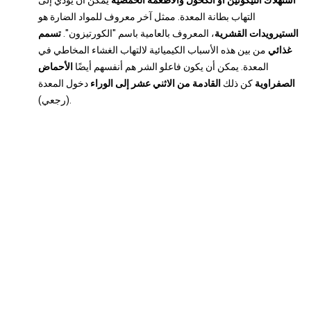
استهلاك النيكوتين أو الكحول والأطعمة الحمضية
يمكن أن يؤدي إلى
التهاب بطانة المعدة. ممثل آخر معروف للمواد الضارة هو
الستيرويدات القشرية
، المعروف بالعامية باسم "الكورتيزون".
تسمم
غذائي
من بين هذه الأسباب الكيميائية لالتهاب الغشاء المخاطي في
المعدة. يمكن أن يكون فاعلو الشر هم أنفسهم أيضًا
الأحماض
الصفراوية
كن ذلك
القادمة من الاثني عشر إلى الوراء
دخول المعدة
(رجعي).