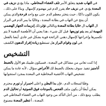
في
التهاب شديد
يتعلق الأمر
تلف الغشاء المخاطي
، ماذا يؤدي
نزيف في
المعدة
يؤدي. في
نزيف حاد
يفرز الدم غير مهضوم كإسهال. وبناءً على ذلك ،
يكون اللون داكنًا ، حيث يتخثر معظم الدم. حتى مع واحد
قرحة
والذي يمكن
أن ينتج عن التهاب في بطانة المعدة ، وغالبًا ما يمر الدم في البراز.
ال
التهاب
ال
خلايا بطانة المعدة
وبالتالي
تؤثر
ذلك
إنزيمات الجهاز الهضمي
المهمة
لم يعد
يتم توزيعها
. قبل كل شيء ، هذا يعني أن الأطعمة الدهنية لا يتم
تكسيرها وإخراجها كإسهال دهني. الرائحة قوية بشكل غير عادي. أيضا بالفعل
الكشف.
في
لون وقوام البراز
هل تستطيع
زيادة إفراز الدهون
التشخيص
إذا كنت تعاني من مشاكل في المعدة ، فسيكون طبيبك هو الأول
بالضبط
أنامنيز
تنفيذ. سوف يجعلك بالضبط لك
الأعراض
سؤال ، لأنه عادة ما يمكن
تشخيص التهاب الأغشية المخاطية في المعدة بمجرد استجوابها.
محترم.
وفقًا لسجلات الدم ، فإن
بدا البطن
و اعلى
احمرار
أو
تورم
يمكن أيضًا أن يكون ملف
الفحص بالموجات فوق الصوتية
أو
تحاليل الدم
يطلب. ومع ذلك ، من أجل التأكد من وجود التهاب في الغشاء المخاطي في
مصنوع.
المعدة ، أ
تنظير المعدة