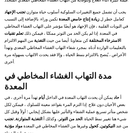
قيمة كبيرة أثناء العلاج وللوقاية من التهاب الغشاء المخاطي المعدي المتجدد.
يجب أن تشمل جميع التغييرات السلوكية أسلوب حياة متوازن
تجنب الإجهاد
كعامل خطر ل
زيادة إنتاج حامض المعدة
تكمن وراء. بالإضافة إلى التسبب
في النوبات القلبية ، فإن الإجهاد هو أيضًا مؤشر على التهاب الغشاء المخاطي
في المعدة. إذا لم يكن الحد من التوتر ممكنًا ، فيمكن ذلك
تعلم تقنيات
الاسترخاء المختلفة
كن متعاونا. أيضا من حيث
التغذية
من المهم الالتزام
بالتعليمات الواردة أدناه. بمجرد شفاء التهاب الغشاء المخاطي المعدي وتهدأ
الأعراض ، يُنصح بالالتزام بنمط الحياة ، وإلا فقد يحدث الالتهاب بسهولة مرة
أخرى.
مدة التهاب الغشاء المخاطي في
المعدة
أ
حاد
يمكن أن يحدث التهاب المعدة في الداخل
أيام
تهدأ مرة أخرى ، في
بعض الأحيان دون علاج. إذا التزم المرء بقواعد معينة للسلوك ، فيمكن لكل
شخص متأثر تسريع عملية الشفاء والتأثير عليها بشكل إيجابي ؛ أولاً وقبل كل
شيء هنا تغيير نمط الحياة:
الحد من التوتر
، وكذلك أ
التغذية المتوازنة
,
تجنب
من عند
النيكوتين
,
كحول
وغيرها من الغشاء المخاطي في المعدة
مواد مؤذية