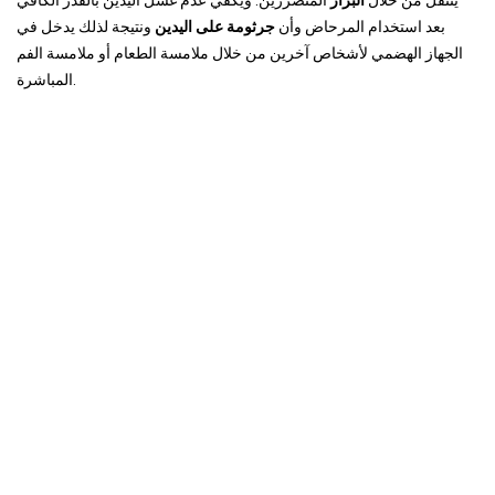
ينتقل من خلال
البراز
المتضررين. ويكفي عدم غسل اليدين بالقدر الكافي
بعد استخدام المرحاض وأن
جرثومة على اليدين
ونتيجة لذلك يدخل في
الجهاز الهضمي لأشخاص آخرين من خلال ملامسة الطعام أو ملامسة الفم
المباشرة.