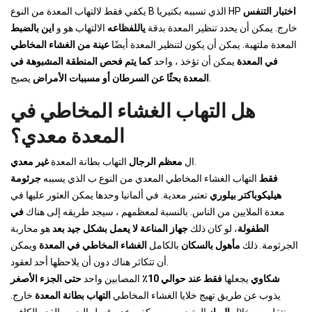
اختبار التنفس
يكفي فقط لالتهاب المعدة من النوع B الذي تسببه بكتيريا HP
خارج. يمكن أن يحدد تنظير المعدة بدقة
ياللفظاعه
الالتهاب هو و
اين بالضبط
المعدة ملتهبة. يمكن أن يكون لتنظير المعدة أيضًا
عينة من الغشاء المخاطي
في المعدة
يمكن أن تؤخذ ، واحد
كما يتم فحص المنطقة المشبوهة في
يصبح.
المعدة بحثًا عن السرطان أو مسببات الأمراض
هل التهاب الغشاء المخاطي في
المعدة معدي؟
.
ال
معظم الرجال
التهاب بطانة المعدة
غير معدي
فقط
التهاب الغشاء المخاطي المعدي من النوع ب الذي يسببه
جرثومة
هيليكوباكتر بيلوري
تعتبر معدية. في ألمانيا وحدها يمكن العثور عليها في
معدة الملايين من الناس. بالنسبة لمعظمهم ، سيجد طريقه إلى هناك
في
الطفولة
، لو كان ذلك
جهاز المناعة لا يعمل بشكل جيد بعد
هو محاربة
الجرثومة. ذلك
مأهول بالسكان
بالكامل
الغشاء المخاطي في المعدة
ويمكن
أن تتكاثر هناك دون أن يلاحظها أحد لعقود.
شكاوي
يجعلها
فقط عند حوالي 10٪
المصابين واحد
حتى الجزء الأصغر
يذوب عن طريق تهيج خلايا الغشاء المخاطي
التهاب بطانة المعدة
خارج.