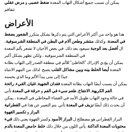
يمكن أن تسبب جميع أشكال التهاب المعدة
ضغط عصبى
و
مرض عقلي
تتفاقم.
الأعراض
هذا هو واحد من أكثر الأعراض التي يتم ذكرها بشكل متكرر
الشعور بضغط
في المعدة
، وكذلك
منتشر وطعن آلام في البطن
في المنطقة الشرسوفية
،
ال
أفضل بعد الوجبة
سيعود بعد ذلك. في بعض الأحيان لا تشعر بألم المعدة
في المنطقة الشرسوفية ، ولكن تظهر بشكل أكبر.
يمكن أن يؤدي الإدراك "الخاطئ" للألم في منطقة الصدر إلى التهاب بطانة
المعدة
أيضا الخلط بينه وبين مشاكل القلب
يصبح. لذلك من المهم الانتباه
جيدًا إلى متى يبدأ الألم وما الذي يحسنه.
يمكن أن يسبب أيضًا التهاب بطانة المعدة
فقدان الشهية
,
غثيان
,
القيء
,
رائحة
تأتي.
الفم الكريهة
,
الانتفاخ
,
طعم سيء في الفم
و
حرقة في المعدة
في حالة وجود التهاب طويل الأمد في الغشاء المخاطي في المعدة ، يمكن
أن يحدث ذلك أيضًا
نزيف في المعدة
تأتي. يتم التعبير عن هذا في
القطرانية
.
البراز
و
تكسير القهوة
البراز القطراني هو مصطلح ل
البراز الأسود
وكسر القهوة يعني ذلك
قيء
محتويات المعدة الداكنة
. يأتي اللون من خلال ذلك
خلط حامض المعدة بالدم