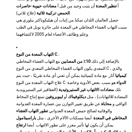
أ
تنظير المعدة
أن يثبت وجيد من قبل أ
مضادات حيوية
-
حاصرات
(علاج ثلاثي).
الحمض
-
تركيبة ثلاثية
حصل العالمان اللذان تمكنا من إثبات أن هيليكوباكتر بيلوري هي
سبب التهاب الغشاء المخاطي في المعدة على جائزة نوبل في الطب
وعلم وظائف الأعضاء لعام 2005 لاكتشافهما.
:
التهاب المعدة من النوع C.
بالإضافة إلى ذلك
10٪ من المصابين
مع التهاب الغشاء المخاطي
المعدي يكون التهاب الغشاء المخاطي المعدي من النوع C ، والذي
كيميائيا
أثار. مع مادة كيميائية يمكن أن تعني أي مادة تقريبًا ، حيث يتم
الدواء
هو سبب. بعض الأدوية وخاصة
علاج التهاب المعدة من النوع C.
تلك
مضادات الالتهاب غير الستيروئيدية
(العقاقير غير الستيرويدية
المضادة للالتهابات) ، مثل
ديكلوفيناك
أو
ايبوبروفين
تمنع إنتاج المخاط
الواقي و
محاباة
عن طريق تغيير التوازن بين عصارة المعدة العدوانية
والوقائية لصالح حمض المعدة العدواني
تطور التهاب الغشاء
المخاطي في المعدة
. أيضا مسكنات الآلام الأخرى ، مثل
باراسيتامول
يمكن أن يكون لها تأثير معزز على تطور الالتهاب. أبضا
ارتفاع