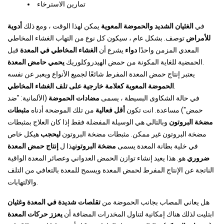
تمارين الاسترخاء
في
الغثيان الشديد والحموضة المعوية
يمكن لهذا الوقت ، ومع ذلك
أدوية
للأمراض
توصف. بشكل عام ، سيكون كل نوع من التهاب الغشاء المخاطي
المعدي المزمن واحدًا
دواء
يشرع أن
الغشاء المخاطي في المعدة
قبل
.
الحمضية للغاية المكونة من حمض الهيدروكلوريك
يحمي حامض المعدة
يعتبر إنتاج حمض المعدة المفرط شائعًا لجميع الأنواع ويعبر عن نفسه
.
الحموضة المعوية كعلامة خارجية على تلف الغشاء المخاطي
في حالة الشكاوى البسيطة ، يسمى
مضادات الحموضة
(الألمانية: "ضد
حمض") مساعدة. انت تكون
أقل فعالية
من تلك الموضحة أدناه
مثبطات
مضخة البروتون
وبالتالي هي الوسيلة المفضلة فقط إذا كان العلاج بمثبطات
مضخة البروتون غير ممكن. مثبطات مضخة البروتون
ليحجب
هيكل خاص
في خلية بطانة المعدة يسمى
مضخة البروتون
هذا ل
إنتاج حمض المعدة
ضروري
هو. هذا يعيد إنشاء توازن الحمض العدواني وعصائر المعدة الواقية
الناتجة عن الإنتاج المفرط لحمض المعدة ويسمح للمعدة بالتعافي من التلف
والالتهابات.
هل يعاني المصاب بجانب الحموضة من
تقلصات شديدة في المعدة وغثيان
ابتليت لذلك هناك إمكانية لتناول المخدرات المضافة أن
يعزز حركات المعدة