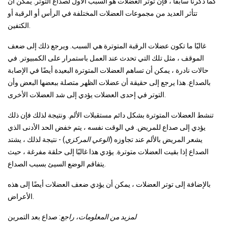
كما ذكرنا سابقًا ، فإن توتر العضلات هو السبب الأول لصداع التوتر. يمكن أن
تتأثر العديد من مجموعات العضلات المختلفة في الرأس أو الرقبة أو
الكتفين.
غالبًا ما تكون عضلات الرقبة المتوترة هي السبب. ويرجع ذلك إلى ضعف
الموقف ، مثل تلك التي تحدث عند العمل باستمرار على الكمبيوتر. في
حالات نادرة ، يمكن أن تساهم العضلات المتوترة البعيدة أيضًا في الإصابة
بالصداع. هذا يرجع إلى حقيقة أن عضلات الظهر متصلة ببعضها البعض وأن
التوتر في إحدى العضلات يؤدي إلى شد العضلات الأخرى.
تنشط العضلات المتوترة بشكل دائم مستقبلات الألم. ونتيجة لذلك فإن ذلك
يؤدي إلى صداع للمريض. في الوقت نفسه ، يتم خفض الحد الأدنى الذي
يشعر المريض بالألم عند تجاوزه (
الوعي المركزي
) - نتيجة لذلك ، يشتد
الصداع إذا بقيت العضلات متوترة. يؤدي هذا غالبًا إلى حلقة مفرغة ، حيث
يتفاقم الوضع السيئ بسبب الصداع.
بالإضافة إلى توتر العضلات ، يمكن أن يؤدي ضعف العضلات أيضًا إلى هذه
الأعراض.
لمزيد من المعلومات، راجع
: صداع بعد التمرين