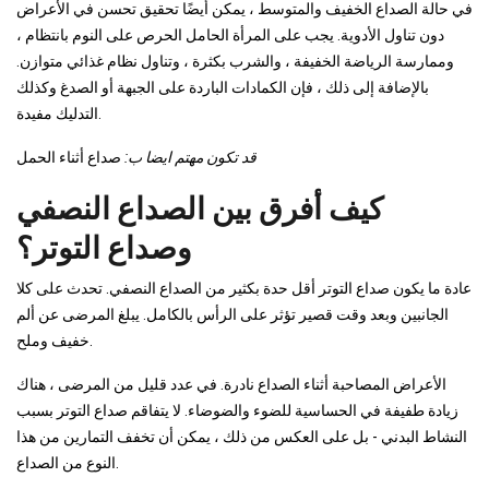
في حالة الصداع الخفيف والمتوسط ​​، يمكن أيضًا تحقيق تحسن في الأعراض
دون تناول الأدوية. يجب على المرأة الحامل الحرص على النوم بانتظام ،
وممارسة الرياضة الخفيفة ، والشرب بكثرة ، وتناول نظام غذائي متوازن.
بالإضافة إلى ذلك ، فإن الكمادات الباردة على الجبهة أو الصدغ وكذلك
التدليك مفيدة.
قد تكون مهتم ايضا ب:
صداع أثناء الحمل
كيف أفرق بين الصداع النصفي
وصداع التوتر؟
عادة ما يكون صداع التوتر أقل حدة بكثير من الصداع النصفي. تحدث على كلا
الجانبين وبعد وقت قصير تؤثر على الرأس بالكامل. يبلغ المرضى عن ألم
خفيف وملح.
الأعراض المصاحبة أثناء الصداع نادرة. في عدد قليل من المرضى ، هناك
زيادة طفيفة في الحساسية للضوء والضوضاء. لا يتفاقم صداع التوتر بسبب
النشاط البدني - بل على العكس من ذلك ، يمكن أن تخفف التمارين من هذا
النوع من الصداع.