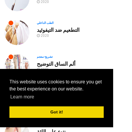
2020
الطب الداخلي
التطعيم ضد التيفوئيد
2020
تشريح-معجم
ألم الساق التوضيح
2021
This website uses cookies to ensure you get
the best experience on our website.
الدواء
اسحب المرهم
Learn more
2020
Got it!
طب الأسنان على الانترنت
نتوء على اللثة