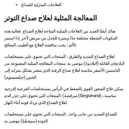
العلاجات المنزلية للصداع
المعالجة المثلية لعلاج صداع التوتر
هناك أيضًا العديد من العلاجات المثلية المتاحة لعلاج الصداع. فعالية هذه
المكونات النشطة مختلفة جدًا ومثيرة للجدل من مريض لآخر. إذا استمر
الألم ، يجب مناقشة العلاج مع الطبيب المعالج.
لعلاج الصداع الشديد والطرق ، المنتجات التي تحتوي على مستخلصات
الباذنجان القاتلة (
البلادونا
) موصى به. منتجات المعالجة المثلية المصنوعة من
الياسمين الأصفر مناسبة لعلاج صداع الرقبة الذي ينتشر بشكل متزايد إلى
).
الجبين (
جيلسيميوم
يمكن علاج الشعور القوي بالضغط في الرأس بمستخلصات القزحية (
قزحية
) ، مناسبة
Sanguinaria
). المنتجات التي تحتوي على جذر الدم (
مبرقشة
لعلاج الصداع الذي تزداد قوته أثناء النهار.
للصداع الشديد من جانب واحد ، المنتجات التي تحتوي على مستخلصات
) موصى به.
الدودة (
سبيجيليا