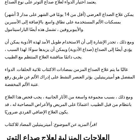
يعتمد اختيار الدواء لعلاج صداع التوتر على نوع الصداع.
يمكن علاج الصداع العرضي (أقل من 14 يومًا في الشهر على مدار 3 أشهر)
بمسكنات الألم المستخدمة على نطاق واسع. بالإضافة إلى الأسبرين
والأيبوبروفين ، تشمل هذه أيضًا الباراسيتامول.
ومع ذلك ، تجدر الإشارة إلى أن الاستخدام طويل الأمد لهذه الأدوية يمكن أن
يؤدي أيضًا إلى الصداع (صداع الأدوية) ويمكن أن يزيدها سوءًا. لهذا السبب ،
يجب دائمًا مناقشة العلاج المنتظم مع الطبيب.
غالبًا ما يتم علاج الصداع المزمن بمضادات الاكتئاب ثلاثية الحلقات. الدواء
المفضل هو أميتريبتيلين. يؤثر العنصر النشط على إدراك الألم عن طريق رفع
عتبة الألم المخفضة.
ومع ذلك ، بسبب مجموعة واسعة من الآثار الجانبية ، يجب فحص هذا العلاج
بانتظام من قبل الطبيب. اعتمادًا على المريض والأعراض المصاحبة له ، قد
يكون العلاج الإضافي الفردي ضروريًا.
اقرأ المزيد عن الموضوع:
أميتريبتيلين المضاد للاكتئاب
العلاجات المنزلية لعلاج صداع التوتر