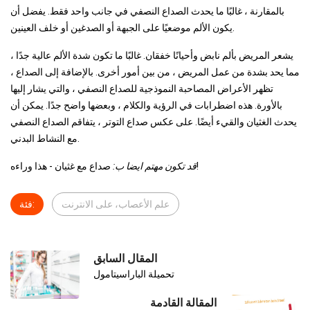
بالمقارنة ، غالبًا ما يحدث الصداع النصفي في جانب واحد فقط. يفضل أن
يكون الألم موضعيًا على الجبهة أو الصدغين أو خلف العينين.
يشعر المريض بألم نابض وأحيانًا خفقان. غالبًا ما تكون شدة الألم عالية جدًا ،
مما يحد بشدة من عمل المريض ، من بين أمور أخرى. بالإضافة إلى الصداع ،
تظهر الأعراض المصاحبة النموذجية للصداع النصفي ، والتي يشار إليها
بالأورة. هذه اضطرابات في الرؤية والكلام ، وبعضها واضح جدًا. يمكن أن
يحدث الغثيان والقيء أيضًا. على عكس صداع التوتر ، يتفاقم الصداع النصفي
مع النشاط البدني.
صداع مع غثيان - هذا وراءه!
قد تكون مهتم ايضا ب:
علم الأعصاب، على الانترنت
فئة:
المقال السابق
تحميلة الباراسيتامول
المقالة القادمة