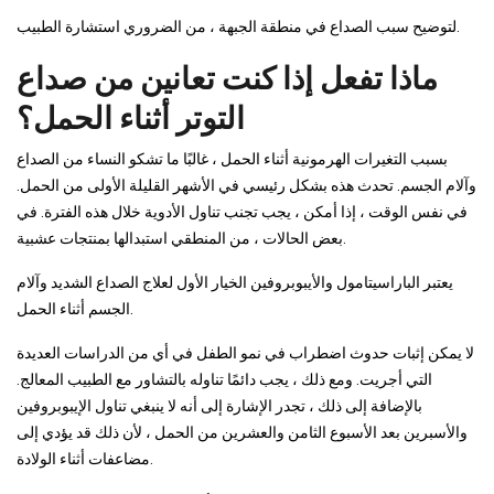
لتوضيح سبب الصداع في منطقة الجبهة ، من الضروري استشارة الطبيب.
ماذا تفعل إذا كنت تعانين من صداع
التوتر أثناء الحمل؟
بسبب التغيرات الهرمونية أثناء الحمل ، غالبًا ما تشكو النساء من الصداع
وآلام الجسم. تحدث هذه بشكل رئيسي في الأشهر القليلة الأولى من الحمل.
في نفس الوقت ، إذا أمكن ، يجب تجنب تناول الأدوية خلال هذه الفترة. في
بعض الحالات ، من المنطقي استبدالها بمنتجات عشبية.
يعتبر الباراسيتامول والأيبوبروفين الخيار الأول لعلاج الصداع الشديد وآلام
الجسم أثناء الحمل.
لا يمكن إثبات حدوث اضطراب في نمو الطفل في أي من الدراسات العديدة
التي أجريت. ومع ذلك ، يجب دائمًا تناوله بالتشاور مع الطبيب المعالج.
بالإضافة إلى ذلك ، تجدر الإشارة إلى أنه لا ينبغي تناول الإيبوبروفين
والأسبرين بعد الأسبوع الثامن والعشرين من الحمل ، لأن ذلك قد يؤدي إلى
مضاعفات أثناء الولادة.