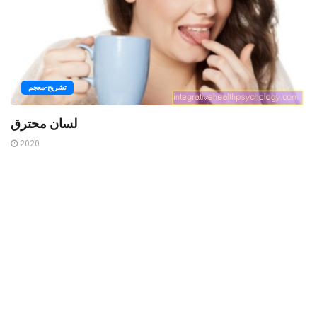
تشريح-معجم
لسان محترق
2020