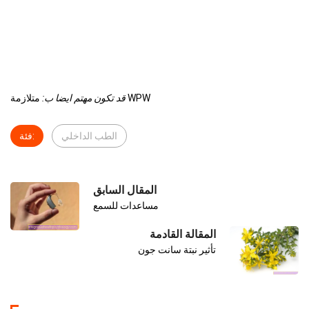
متلازمة WPW
قد تكون مهتم ايضا ب:
الطب الداخلي
فئة:
المقال السابق
مساعدات للسمع
المقالة القادمة
تأثير نبتة سانت جون