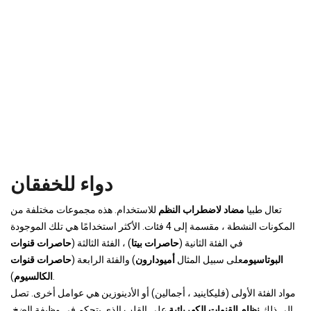
دواء للخفقان
تعال طبيا
مضاد لاضطراب النظم
للاستخدام. هذه مجموعات مختلفة من
المكونات النشطة ، مقسمة إلى 4 فئات. الأكثر استخدامًا هي تلك الموجودة
في الفئة الثانية (
حاصرات بيتا
) ، الفئة الثالثة (
حاصرات قنوات
البوتاسيوم
على سبيل المثال
أميودارون
) والفئة الرابعة (
حاصرات قنوات
).
الكالسيوم
مواد الفئة الأولى (فليكاينيد ، أجمالين) أو الأدينوزين هي عوامل أخرى. تصل
إلى ذلك
نظام القنوات الكهربائية
على القلب الذي يتحكم في وظيفة الضخ.