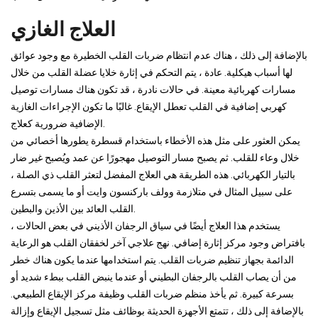
العلاج الغازي
بالإضافة إلى ذلك ، هناك عدم انتظام ضربات القلب الخطيرة مع وجود عوائق
لها أسباب هيكلية. عادة ، يتم التحكم في إثارة خلايا عضلة القلب من خلال
مسارات كهربائية معينة. في حالات نادرة ، قد تكون هناك مسارات توصيل
كهربي إضافية في القلب تعطل الإيقاع. غالبًا ما تكون الإجراءات الغازية
الإضافية ضرورية كعلاج.
يمكن العثور على مثل هذه الأخطاء باستخدام قسطرة يطورها أخصائي من
خلال وعاء للقلب. ثم يصبح مسار التوصيل مهجورًا عن عمد ويُصبح غير ضار
بالتيار الكهربائي. هذه الطريقة هي العلاج المفضل لتعثر القلب ذي الصلة ،
على سبيل المثال في متلازمة وولف باركنسون وايت أو ما يسمى بتسرع
القلب العائد بين الأذين والبطين.
يستخدم هذا العلاج أيضًا في سياق الرجفان الأذيني في بعض الحالات ،
بافتراض وجود مركز إثارة إضافي. نهج علاجي آخر لخفقان القلب هو الرعاية
الدائمة بجهاز تنظيم ضربات القلب. يتم استخدامها عندما يكون هناك خطر
من أن يصاب القلب بالرجفان البطيني أو عندما ينبض القلب ببطء شديد أو
بسرعة كبيرة. ثم يأخذ منظم ضربات القلب وظيفة مركز الإيقاع الطبيعي.
بالإضافة إلى ذلك ، تتمتع الأجهزة الحديثة بوظائف مثل تسجيل الإيقاع وإزالة