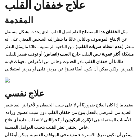
علاج خفقان القلب
المقدمة
مثل
الخفقان
هذا المصطلح العام لعمل القلب الذي يحدث بشكل مستقل
عن الإيقاع الموصوف وبالتالي غالبًا ما ينظر إليه الشخص المعني على أنه
متعثر (
عدم انتظام ضربات القلب
). من الناحية الرسمية ، غالبًا ما يمثل التعثر
مشكلة
أكثر عفوية
نبض القلب
خارج الصف
(
انقباض
) أو توقف قصير للقلب.
طالما أن خفقان القلب نادر الحدوث وخالي من الأعراض ، فهناك قيمة
للمرض. ولكن يمكن أن يكون أيضًا تعبيرًا عن مرض قلبي أو مرض استقلابي.
علاج نفسي
يعتمد ما إذا كان العلاج ضروريًا أم لا على سبب الخفقان والأعراض. لقد شعر
العديد من المرضى بالفعل بنوع من خفقان القلب دون سبب عضوي وراءه.
الأسباب المحتملة هي
الإثارة
,
النيكوتين
أو
كحول
التي لا تتطلب عادة أي علاج
خاص. يختفي تعثر القلب بتجنب العوامل المسببة.
يمكن أن تكون طرق الاسترخاء مفيدة في المواقف العصيبة. يمكن أيضًا أن