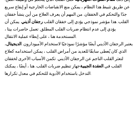
عن طريق تثبيط هذا النظام ، يمكن منع الانقباضات الخارجية أو إيقاع سريع
جدًا والتحكم في الخفقان. من المهم أن يعرف العلاج من أين ينشأ خفقان
القلب. هذا مؤشر نموذجي يؤدي إلى خفقان القلب
رجفان أذيني
. يمكن أن
يؤدي إلى عدم انتظام ضربات القلب المطلق. تعمل حاصرات بيتا ،
المستخدمة هنا ، على إبطاء عملية الانتقال.
يعتبر الرجفان الأذيني أيضًا مؤشرًا نموذجيًا لاستخدام الأميودارون.
الديجيتال
،
الذي كان يُعطى سابقًا للعديد من أمراض القلب ، يمكن استخدامه كعلاج
لتعثر القلب الناجم عن الرجفان الأذيني. تكمن الأسباب الأخرى لخفقان
القلب في
العقدة الجيبية
جهاز تنظيم ضربات القلب. هنا ، أيضًا ، يمكنك
التدخل باستخدام الأدوية للتحكم في معدل تكرارها.